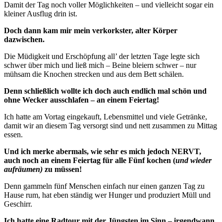
Damit der Tag noch voller Möglichkeiten – und vielleicht sogar ein
kleiner Ausflug drin ist.
Doch dann kam mir mein verkorkster, alter Körper
dazwischen.
Die Müdigkeit und Erschöpfung all’ der letzten Tage legte sich
schwer über mich und ließ mich – Beine bleiern schwer – nur
mühsam die Knochen strecken und aus dem Bett schälen.
Denn schließlich wollte ich doch auch endlich mal schön und
ohne Wecker ausschlafen – an einem Feiertag!
Ich hatte am Vortag eingekauft, Lebensmittel und viele Getränke,
damit wir an diesem Tag versorgt sind und nett zusammen zu Mittag
essen.
Und ich merke abermals, wie sehr es mich jedoch NERVT,
auch noch an einem Feiertag für alle Fünf kochen (
und wieder
aufräumen)
zu müssen!
Denn gammeln fünf Menschen einfach nur einen ganzen Tag zu
Hause rum, hat eben ständig wer Hunger und produziert Müll und
Geschirr.
Ich hatte eine Radtour mit der Jüngsten im Sinn – irgendwann