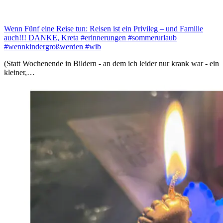
Wenn Fünf eine Reise tun: Reisen ist ein Privileg – und Familie
auch!!! DANKE, Kreta #erinnerungen #sommerurlaub
#wennkindergroßwerden #wib
(Statt Wochenende in Bildern - an dem ich leider nur krank war - ein
kleiner,…