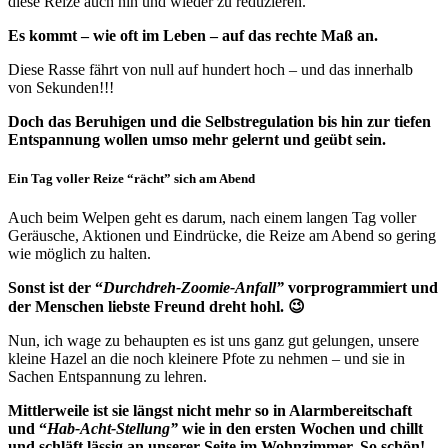
diese Reize auch hin und wieder zu reduzieren.
Es kommt – wie oft im Leben – auf das rechte Maß an.
Diese Rasse fährt von null auf hundert hoch – und das innerhalb
von Sekunden!!!
Doch das Beruhigen und die Selbstregulation bis hin zur tiefen
Entspannung wollen umso mehr gelernt und geübt sein.
Ein Tag voller Reize “rächt” sich am Abend
Auch beim Welpen geht es darum, nach einem langen Tag voller
Geräusche, Aktionen und Eindrücke, die Reize am Abend so gering
wie möglich zu halten.
Sonst ist der “
Durchdreh-Zoomie-Anfall”
vorprogrammiert und
der Menschen liebste Freund dreht hohl. 😉
Nun, ich wage zu behaupten es ist uns ganz gut gelungen, unsere
kleine Hazel an die noch kleinere Pfote zu nehmen – und sie in
Sachen Entspannung zu lehren.
Mittlerweile ist sie längst nicht mehr so in Alarmbereitschaft
und “
Hab-Acht-Stellung”
wie in den ersten Wochen und chillt
und schläft lässig an unserer Seite im Wohnzimmer. So schön!