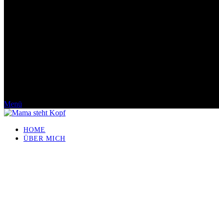
Menü
HOME
ÜBER MICH