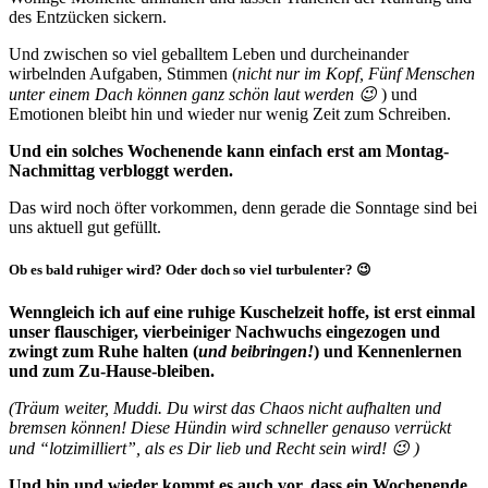
des Entzücken sickern.
Und zwischen so viel geballtem Leben und durcheinander
wirbelnden Aufgaben, Stimmen (
nicht nur im Kopf, Fünf Menschen
unter einem Dach können ganz schön laut werden 😉
) und
Emotionen bleibt hin und wieder nur wenig Zeit zum Schreiben.
Und ein solches Wochenende kann einfach erst am Montag-
Nachmittag verbloggt werden.
Das wird noch öfter vorkommen, denn gerade die Sonntage sind bei
uns aktuell gut gefüllt.
Ob es bald ruhiger wird? Oder doch so viel turbulenter? 😉
Wenngleich ich auf eine ruhige Kuschelzeit hoffe, ist erst einmal
unser flauschiger, vierbeiniger Nachwuchs eingezogen und
zwingt zum Ruhe halten (
und beibringen!
) und Kennenlernen
und zum Zu-Hause-bleiben.
(Träum weiter, Muddi. Du wirst das Chaos nicht aufhalten und
bremsen können! Diese Hündin wird schneller genauso verrückt
und “lotzimilliert”, als es Dir lieb und Recht sein wird! 😉 )
Und hin und wieder kommt es auch vor, dass ein Wochenende