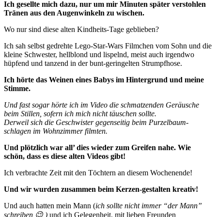
Ich gesellte mich dazu, nur um mir Minuten später verstohlen
Tränen aus den Augenwinkeln zu wischen.
Wo nur sind diese alten Kindheits-Tage geblieben?
Ich sah selbst gedrehte Lego-Star-Wars Filmchen vom Sohn und die
kleine Schwester, hellblond und lispelnd, meist auch irgendwo
hüpfend und tanzend in der bunt-geringelten Strumpfhose.
Ich hörte das Weinen eines Babys im Hintergrund und meine
Stimme.
Und fast sogar hörte ich im Video die schmatzenden Geräusche
beim Stillen, sofern ich mich nicht täuschen sollte.
Derweil sich die Geschwister gegenseitig beim Purzelbaum-
schlagen im Wohnzimmer filmten.
Und plötzlich war all’ dies wieder zum Greifen nahe. Wie
schön, dass es diese alten Videos gibt!
Ich verbrachte Zeit mit den Töchtern an diesem Wochenende!
Und wir wurden zusammen beim Kerzen-gestalten kreativ!
Und auch hatten mein Mann (
ich sollte nicht immer “der Mann”
schreiben 😉 )
und ich Gelegenheit, mit lieben Freunden