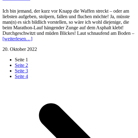
Ich bin jemand, der kurz vor Knapp die Waffen streckt – oder am
liebsten aufgeben, stolpern, fallen und fluchen möchte! Ja, müsste
man(n) es sich bildlich vorstellen, so wäre ich wohl diejenige, die
beim Marathon-Lauf hängender Zunge auf dem Asphalt klebt!
Durchgeschwitzt und müden Blickes! Laut schnaufend am Boden –
[weiterlesen…]
20. Oktober 2022
Seite
1
Seite
2
Seite
3
Seite
4