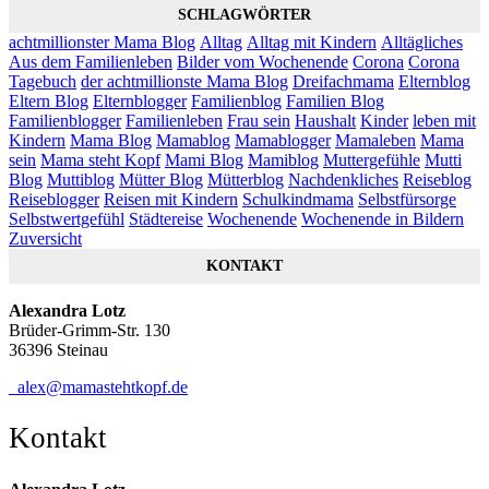
SCHLAGWÖRTER
achtmillionster Mama Blog
Alltag
Alltag mit Kindern
Alltägliches
Aus dem Familienleben
Bilder vom Wochenende
Corona
Corona
Tagebuch
der achtmillionste Mama Blog
Dreifachmama
Elternblog
Eltern Blog
Elternblogger
Familienblog
Familien Blog
Familienblogger
Familienleben
Frau sein
Haushalt
Kinder
leben mit
Kindern
Mama Blog
Mamablog
Mamablogger
Mamaleben
Mama
sein
Mama steht Kopf
Mami Blog
Mamiblog
Muttergefühle
Mutti
Blog
Muttiblog
Mütter Blog
Mütterblog
Nachdenkliches
Reiseblog
Reiseblogger
Reisen mit Kindern
Schulkindmama
Selbstfürsorge
Selbstwertgefühl
Städtereise
Wochenende
Wochenende in Bildern
Zuversicht
KONTAKT
Alexandra Lotz
Brüder-Grimm-Str. 130
36396 Steinau
alex@mamastehtkopf.de
Kontakt