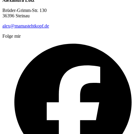
Alexandra Lotz
Brüder-Grimm-Str. 130
36396 Steinau
alex@mamastehtkopf.de
Folge mir