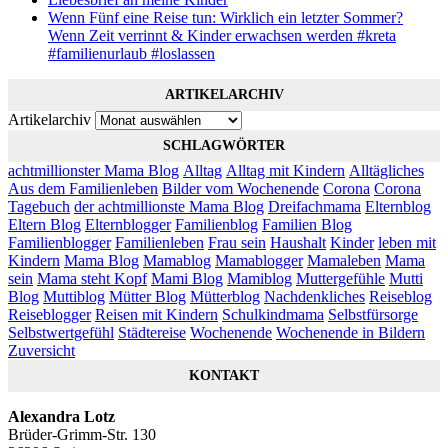
Wenn Fünf eine Reise tun: Wirklich ein letzter Sommer?
Wenn Zeit verrinnt & Kinder erwachsen werden #kreta
#familienurlaub #loslassen
ARTIKELARCHIV
Artikelarchiv
SCHLAGWÖRTER
achtmillionster Mama Blog
Alltag
Alltag mit Kindern
Alltägliches
Aus dem Familienleben
Bilder vom Wochenende
Corona
Corona
Tagebuch
der achtmillionste Mama Blog
Dreifachmama
Elternblog
Eltern Blog
Elternblogger
Familienblog
Familien Blog
Familienblogger
Familienleben
Frau sein
Haushalt
Kinder
leben mit
Kindern
Mama Blog
Mamablog
Mamablogger
Mamaleben
Mama
sein
Mama steht Kopf
Mami Blog
Mamiblog
Muttergefühle
Mutti
Blog
Muttiblog
Mütter Blog
Mütterblog
Nachdenkliches
Reiseblog
Reiseblogger
Reisen mit Kindern
Schulkindmama
Selbstfürsorge
Selbstwertgefühl
Städtereise
Wochenende
Wochenende in Bildern
Zuversicht
KONTAKT
Alexandra Lotz
Brüder-Grimm-Str. 130