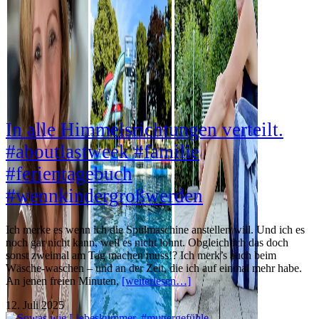
In alle Himmelsrichtungen verteilt.
#aboutlastweek #familie
#ferientagebuch
#wennkindergroßwerden
Ich merke es wenn ich die Spülmaschine anstellen will. Und ich es
noch gar nicht kann, weil es nicht lohnt. Obgleich ich das doch
sonst zweimal am Tag machen muss!? Ich merk’s auch beim
Wäsche-waschen – und an der Zeit, die ich auf einmal mehr habe.
An jenen freien Minuten,
[weiterlesen…]
12. Juli 2025