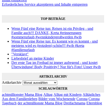
Inhalt entsperren
Erforderlichen Service akzeptieren und Inhalte entsperren
TOP BEITRÄGE
Wenn Fünf eine Reise tun: Reisen ist ein Privileg - und
Familie auch!!! DANKE, Kreta #erinnerungen
#sommerurlaub #wennkindergroßwerden #wib
Wenn Fünf eine Reise tun: Es kommt wie es kommt - und
meistens wird es (trotzdem) schön!!! #wib #kreta
#familienurlaub
"Versklavt"
Liebesbrief an meine Kinder
Der erste Tag im Freibad ist immer aufregend - und kostet
Überwindung! Body Positivity? Nur für's Foto! Unser #wib
ARTIKELARCHIV
Artikelarchiv
SCHLAGWÖRTER
achtmillionster Mama Blog
Alltag
Alltag mit Kindern
Alltägliches
Aus dem Familienleben
Bilder vom Wochenende
Corona
Corona
Tagebuch
der achtmillionste Mama Blog
Dreifachmama
Elternblog