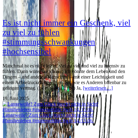
Es ist nicht immer ein Geschenk, viel
zu viel zu fühlen
#stimmungsschwankungen
#hochsensibel
Manchmal ist es nicht leicht, viel zu viel und viel zu intensiv zu
fühlen. Dann wünschte ich mir, ich könnte dem Leben und den
Dingen – und anderen Menschen! – mit einer Leichtigkeit und
einem Achselzucken begegnen. So, wie es Anderen offenbar zu
gelingen vermag. (Ist es wirklich so?) Ja,
[weiterlesen…]
19. Juni 2025
Langeweile? Zum Glück (noch) nicht in Sicht!
#familienleben #muttergefühle #wib 14./15.06.