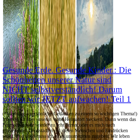
Gesunde Erde. Gesunde Kinder.: Die
Schönheiten unserer Natur sind
NICHT selbstverständlich! Darum
sollten wir JETZT aufwachen! Teil 1
(*Werbung – persönliche Gedanken zu einem so wichtigen Thema!)
Ich mag oft über unseren Wahl-Heimatort meckern. Dann wenn das
Fernweh gerade wieder zu sehr brennt oder es mich nach
pulsierenden Großstädten mit vielen Menschen und Eindrücken
sehnt. Und doch muss ich eines unumstritten zugeben: Wir leben