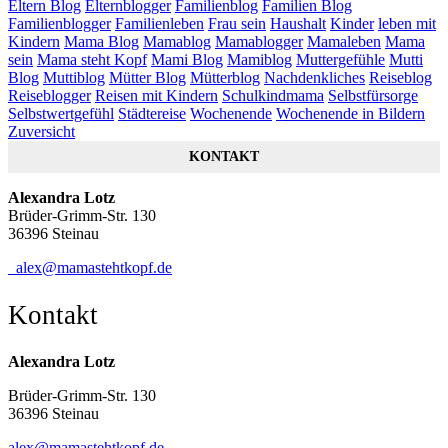
Eltern Blog
Elternblogger
Familienblog
Familien Blog
Familienblogger
Familienleben
Frau sein
Haushalt
Kinder
leben mit
Kindern
Mama Blog
Mamablog
Mamablogger
Mamaleben
Mama
sein
Mama steht Kopf
Mami Blog
Mamiblog
Muttergefühle
Mutti
Blog
Muttiblog
Mütter Blog
Mütterblog
Nachdenkliches
Reiseblog
Reiseblogger
Reisen mit Kindern
Schulkindmama
Selbstfürsorge
Selbstwertgefühl
Städtereise
Wochenende
Wochenende in Bildern
Zuversicht
KONTAKT
Alexandra Lotz
Brüder-Grimm-Str. 130
36396 Steinau
alex@mamastehtkopf.de
Kontakt
Alexandra Lotz
Brüder-Grimm-Str. 130
36396 Steinau
alex@mamastehtkopf.de