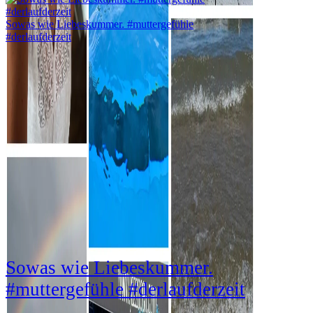
Sowas wie Liebeskummer. #muttergefühle
#derlaufderzeit
Gesunde Erde. Gesunde Kinder.: Die Schönheiten
unserer Natur sind NICHT selbstverständlich! Darum
sollten wir JETZT aufwachen! Teil 1
Sowas wie Liebeskummer.
#muttergefühle #derlaufderzeit