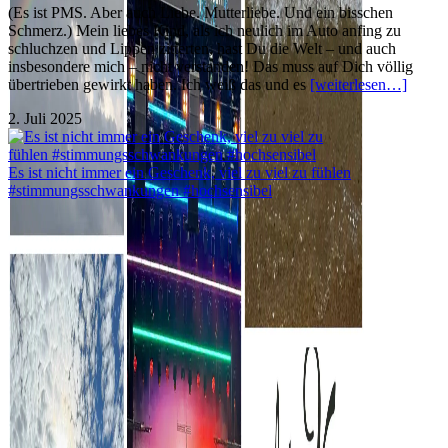
(Es ist PMS. Aber auch Liebe. Mutterliebe. Und ein bisschen
Schmerz.) Mein liebes Kind, als ich neulich im Auto anfing zu
schluchzen und Lippen zitterten, hast Du die Welt – und auch
insbesondere mich – nicht verstanden! Das muss auf Dich völlig
übertrieben gewirkt haben. Ich weiß das und es
[weiterlesen…]
2. Juli 2025
Es ist nicht immer ein Geschenk, viel zu viel zu fühlen
#stimmungsschwankungen #hochsensibel
Wieder zu Hause: Dreckwäsche im Koffer –
Erinnerungen und Fernweh im Herzen! DANKE, Kreta