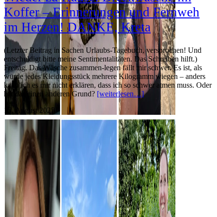
Koffer – Erinnerungen und Fernweh
im Herzen! DANKE, Kreta
(Letzter Beitrag in Sachen Urlaubs-Tagebuch, versprochen! Und
entschuldigt bitte meine Sentimentalitäten. Das Schreiben hilft.)
Freitag. Das Wäsche zusammen-legen fällt mir schwer. Es ist, als
würde jedes Kleidungsstück mehrere Kilogramm wiegen – anders
kann ich es mir nicht erklären, dass ich so schwer atmen muss. Oder
hat das einen anderen Grund?
[weiterlesen…]
15. August 2025