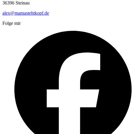
36396 Steinau
alex@mamastehtkopf.de
Folge mir