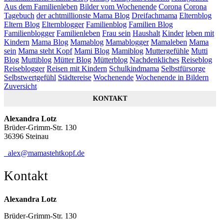
Aus dem Familienleben
Bilder vom Wochenende
Corona
Corona
Tagebuch
der achtmillionste Mama Blog
Dreifachmama
Elternblog
Eltern Blog
Elternblogger
Familienblog
Familien Blog
Familienblogger
Familienleben
Frau sein
Haushalt
Kinder
leben mit
Kindern
Mama Blog
Mamablog
Mamablogger
Mamaleben
Mama
sein
Mama steht Kopf
Mami Blog
Mamiblog
Muttergefühle
Mutti
Blog
Muttiblog
Mütter Blog
Mütterblog
Nachdenkliches
Reiseblog
Reiseblogger
Reisen mit Kindern
Schulkindmama
Selbstfürsorge
Selbstwertgefühl
Städtereise
Wochenende
Wochenende in Bildern
Zuversicht
KONTAKT
Alexandra Lotz
Brüder-Grimm-Str. 130
36396 Steinau
alex@mamastehtkopf.de
Kontakt
Alexandra Lotz
Brüder-Grimm-Str. 130