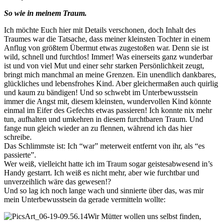
So wie in meinem Traum.
Ich möchte Euch hier mit Details verschonen, doch Inhalt des
Traumes war die Tatsache, dass meiner kleinsten Tochter in einem
Anflug von größtem Übermut etwas zugestoßen war. Denn sie ist
wild, schnell und furchtlos! Immer! Was einerseits ganz wunderbar
ist und von viel Mut und einer sehr starken Persönlichkeit zeugt,
bringt mich manchmal an meine Grenzen. Ein unendlich dankbares,
glückliches und lebensfrohes Kind. Aber gleichermaßen auch quirlig
und kaum zu bändigen! Und so schwebt im Unterbewusstsein
immer die Angst mit, diesem kleinsten, wundervollen Kind könnte
einmal im Eifer des Gefechts etwas passieren! Ich konnte nix mehr
tun, aufhalten und umkehren in diesem furchtbaren Traum. Und
fange nun gleich wieder an zu flennen, während ich das hier
schreibe.
Das Schlimmste ist: Ich “war” meterweit entfernt von ihr, als “es
passierte”.
Wer weiß, vielleicht hatte ich im Traum sogar geistesabwesend in’s
Handy gestarrt. Ich weiß es nicht mehr, aber wie furchtbar und
unverzeihlich wäre das gewesen!?
Und so lag ich noch lange wach und sinnierte über das, was mir
mein Unterbewusstsein da gerade vermitteln wollte:
Wir Mütter wollen uns selbst finden,