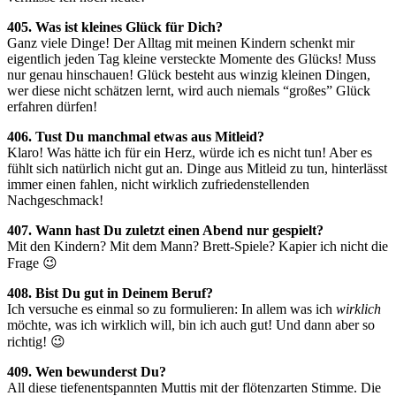
405. Was ist kleines Glück für Dich?
Ganz viele Dinge! Der Alltag mit meinen Kindern schenkt mir
eigentlich jeden Tag kleine versteckte Momente des Glücks! Muss
nur genau hinschauen! Glück besteht aus winzig kleinen Dingen,
wer diese nicht schätzen lernt, wird auch niemals “großes” Glück
erfahren dürfen!
406. Tust Du manchmal etwas aus Mitleid?
Klaro! Was hätte ich für ein Herz, würde ich es nicht tun! Aber es
fühlt sich natürlich nicht gut an. Dinge aus Mitleid zu tun, hinterlässt
immer einen fahlen, nicht wirklich zufriedenstellenden
Nachgeschmack!
407. Wann hast Du zuletzt einen Abend nur gespielt?
Mit den Kindern? Mit dem Mann? Brett-Spiele? Kapier ich nicht die
Frage 😉
408. Bist Du gut in Deinem Beruf?
Ich versuche es einmal so zu formulieren: In allem was ich
wirklich
möchte, was ich wirklich will, bin ich auch gut! Und dann aber so
richtig! 😉
409. Wen bewunderst Du?
All diese tiefenentspannten Muttis mit der flötenzarten Stimme. Die