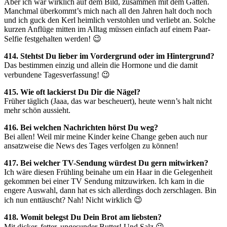
Aber ich war wirklich auf dem Bild, zusammen mit dem Gatten.
Manchmal überkommt’s mich nach all den Jahren halt doch noch
und ich guck den Kerl heimlich verstohlen und verliebt an. Solche
kurzen Anflüge mitten im Alltag müssen einfach auf einem Paar-
Selfie festgehalten werden! 😉
414. Stehtst Du lieber im Vordergrund oder im Hintergrund?
Das bestimmen einzig und allein die Hormone und die damit
verbundene Tagesverfassung! 😉
415. Wie oft lackierst Du Dir die Nägel?
Früher täglich (Jaaa, das war bescheuert), heute wenn’s halt nicht
mehr schön aussieht.
416. Bei welchen Nachrichten hörst Du weg?
Bei allen! Weil mir meine Kinder keine Change geben auch nur
ansatzweise die News des Tages verfolgen zu können!
417. Bei welcher TV-Sendung würdest Du gern mitwirken?
Ich wäre diesen Frühling beinahe um ein Haar in die Gelegenheit
gekommen bei einer TV Sendung mitzuwirken. Ich kam in die
engere Auswahl, dann hat es sich allerdings doch zerschlagen. Bin
ich nun enttäuscht? Nah! Nicht wirklich 😉
418. Womit belegst Du Dein Brot am liebsten?
Mit dicker, fetter, ungesunder Butter! Und Salz 😉