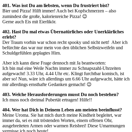
401. Was isst Du am liebsten, wenn Du frustriert bist?
Bier und Pizza! Hilft immer! Auch bei Kopfschmerzen – also
zumindest die große, kalorienreiche Pizza! 😉
Gerne auch Eis mit Eierlikör.
402. Hast Du mal etwas Übernatürliches oder Unerklärliches
erlebt?
Der Traum vorhin war schon recht spooky und nicht nett! Aber ich
befürchte das war nur mein von den üblichen Selbstzweifeln und
Schuldgefühlen geplagtes Hirn.
Aber ich kann diese Frage dennoch mit Ja beantworten:
Ich bin mal eine Weile Nachts immer zu Schnapszahl-Uhrzeiten
aufgewacht! 3.33 Uhr, 4.44 Uhr etc. Klingt furchtbar komisch, ist
aber so! Nun, wäre ich allerdings um 6.66 Uhr aufgewacht, hätte ich
mir allerdings ernsthafte Gedanken gemacht! 😉
403. Welche Herausforderungen musst Du noch bestehen?
Ich muss noch dreimal Pubertät ertragen! Hilfe!!
404. Wer hat Dich in Deinem Leben am meisten beeinflusst?
Meine Uroma. Sie hat mich durch meine Kindheit begleitet, war
immer da, sei es mit tröstenden Worten, einem offenen Ohr,
ausgebreiteten Armen oder warmen Reisbrei! Diese Umarmungen
vermisse ich noch heute!