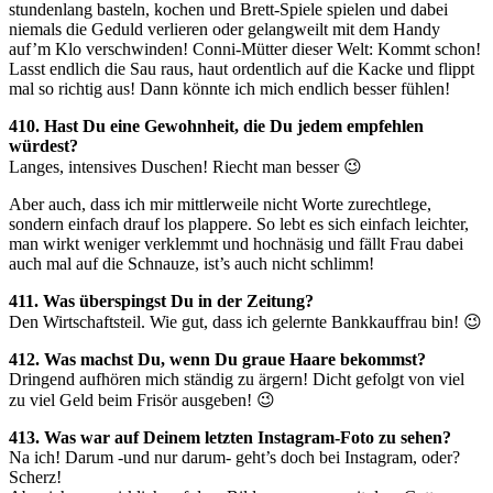
stundenlang basteln, kochen und Brett-Spiele spielen und dabei
niemals die Geduld verlieren oder gelangweilt mit dem Handy
auf’m Klo verschwinden! Conni-Mütter dieser Welt: Kommt schon!
Lasst endlich die Sau raus, haut ordentlich auf die Kacke und flippt
mal so richtig aus! Dann könnte ich mich endlich besser fühlen!
410. Hast Du eine Gewohnheit, die Du jedem empfehlen
würdest?
Langes, intensives Duschen! Riecht man besser 😉
Aber auch, dass ich mir mittlerweile nicht Worte zurechtlege,
sondern einfach drauf los plappere. So lebt es sich einfach leichter,
man wirkt weniger verklemmt und hochnäsig und fällt Frau dabei
auch mal auf die Schnauze, ist’s auch nicht schlimm!
411. Was überspingst Du in der Zeitung?
Den Wirtschaftsteil. Wie gut, dass ich gelernte Bankkauffrau bin! 😉
412. Was machst Du, wenn Du graue Haare bekommst?
Dringend aufhören mich ständig zu ärgern! Dicht gefolgt von viel
zu viel Geld beim Frisör ausgeben! 😉
413. Was war auf Deinem letzten Instagram-Foto zu sehen?
Na ich! Darum -und nur darum- geht’s doch bei Instagram, oder?
Scherz!