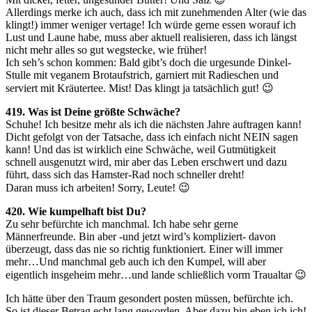
Allerdings merke ich auch, dass ich mit zunehmenden Alter (wie das
klingt!) immer weniger vertage! Ich würde gerne essen worauf ich
Lust und Laune habe, muss aber aktuell realisieren, dass ich längst
nicht mehr alles so gut wegstecke, wie früher!
Ich seh’s schon kommen: Bald gibt’s doch die urgesunde Dinkel-
Stulle mit veganem Brotaufstrich, garniert mit Radieschen und
serviert mit Kräutertee. Mist! Das klingt ja tatsächlich gut! 😉
419. Was ist Deine größte Schwäche?
Schuhe! Ich besitze mehr als ich die nächsten Jahre auftragen kann!
Dicht gefolgt von der Tatsache, dass ich einfach nicht NEIN sagen
kann! Und das ist wirklich eine Schwäche, weil Gutmütigkeit
schnell ausgenutzt wird, mir aber das Leben erschwert und dazu
führt, dass sich das Hamster-Rad noch schneller dreht!
Daran muss ich arbeiten! Sorry, Leute! 😉
420. Wie kumpelhaft bist Du?
Zu sehr befürchte ich manchmal. Ich habe sehr gerne
Männerfreunde. Bin aber -und jetzt wird’s kompliziert- davon
überzeugt, dass das nie so richtig funktioniert. Einer will immer
mehr…Und manchmal geb auch ich den Kumpel, will aber
eigentlich insgeheim mehr…und lande schließlich vorm Traualtar 😉
Ich hätte über den Traum gesondert posten müssen, befürchte ich.
So ist dieser Betrag echt lang geworden. Aber dazu bin eben ich ich!