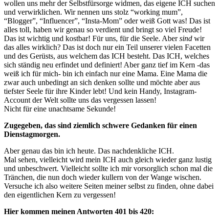
wollen uns mehr der Selbstfürsorge widmen, das eigene ICH suchen
und verwirklichen. Wir nennen uns stolz “working mum”,
“Blogger”, “Influencer”, “Insta-Mom” oder weiß Gott was! Das ist
alles toll, haben wir genau so verdient und bringt so viel Freude!
Das ist wichtig und kostbar! Für uns, für die Seele. Aber
sind
wir
das alles wirklich? Das ist doch nur ein Teil unserer vielen Facetten
und des Gerüsts, aus welchem das ICH besteht. Das ICH, welches
sich ständig neu erfindet und definiert! Aber ganz tief im Kern -das
weiß ich für mich- bin ich einfach nur eine Mama. Eine Mama die
zwar auch unbedingt an sich denken sollte und möchte aber aus
tiefster Seele für ihre Kinder lebt! Und kein Handy, Instagram-
Account der Welt sollte uns das vergessen lassen!
Nicht für eine unachtsame Sekunde!
Zugegeben, das sind ziemlich schwere Gedanken für einen
Dienstagmorgen.
Aber genau das bin ich heute. Das nachdenkliche ICH.
Mal sehen, vielleicht wird mein ICH auch gleich wieder ganz lustig
und unbeschwert. Vielleicht sollte ich mir vorsorglich schon mal die
Tränchen, die nun doch wieder kullern von der Wange wischen.
Versuche ich also weitere Seiten meiner selbst zu finden, ohne dabei
den eigentlichen Kern zu vergessen!
Hier kommen meinen Antworten 401 bis 420: