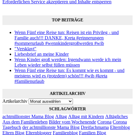
Erforderlichen Service akzeptieren und Inhalte entsperren
TOP BEITRÄGE
Wenn Fünf eine Reise tun: Reisen ist ein Privileg - und
Familie auch!!! DANKE, Kreta #erinnerungen
#sommerurlaub #wennkindergroßwerden #wib
"Versklavt"
Liebesbrief an meine Kinder
Wenn Kinder groß werden: Irgendwann werde ich mein
Leben wieder selbst füllen müssen
Wenn Fünf eine Reise tun: Es kommt wie es kommt - und
meistens wird es (trotzdem) schön!!! #wib #kreta
#familienurlaub
ARTIKELARCHIV
Artikelarchiv
SCHLAGWÖRTER
achtmillionster Mama Blog
Alltag
Alltag mit Kindern
Alltägliches
Aus dem Familienleben
Bilder vom Wochenende
Corona
Corona
Tagebuch
der achtmillionste Mama Blog
Dreifachmama
Elternblog
Eltern Blog
Elternblogger
Familienblog
Familien Blog