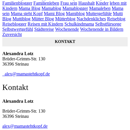
Familienblogger
Familienleben
Frau sein
Haushalt
Kinder
leben mit
Kindern
Mama Blog
Mamablog
Mamablogger
Mamaleben
Mama
sein
Mama steht Kopf
Mami Blog
Mamiblog
Muttergefühle
Mutti
Blog
Muttiblog
Mütter Blog
Mütterblog
Nachdenkliches
Reiseblog
Reiseblogger
Reisen mit Kindern
Schulkindmama
Selbstfürsorge
Selbstwertgefühl
Städtereise
Wochenende
Wochenende in Bildern
Zuversicht
KONTAKT
Alexandra Lotz
Brüder-Grimm-Str. 130
36396 Steinau
alex@mamastehtkopf.de
Kontakt
Alexandra Lotz
Brüder-Grimm-Str. 130
36396 Steinau
alex@mamastehtkopf.de