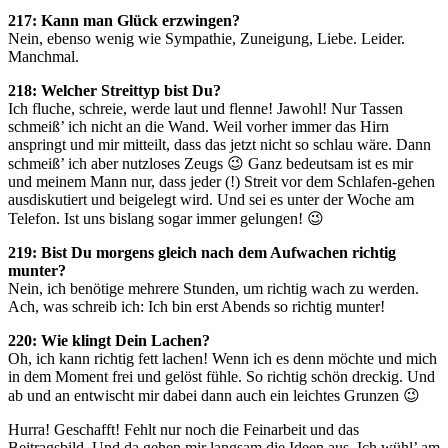
217: Kann man Glück erzwingen?
Nein, ebenso wenig wie Sympathie, Zuneigung, Liebe. Leider.
Manchmal.
218: Welcher Streittyp bist Du?
Ich fluche, schreie, werde laut und flenne! Jawohl! Nur Tassen
schmeiß’ ich nicht an die Wand. Weil vorher immer das Hirn
anspringt und mir mitteilt, dass das jetzt nicht so schlau wäre. Dann
schmeiß’ ich aber nutzloses Zeugs 😉 Ganz bedeutsam ist es mir
und meinem Mann nur, dass jeder (!) Streit vor dem Schlafen-gehen
ausdiskutiert und beigelegt wird. Und sei es unter der Woche am
Telefon. Ist uns bislang sogar immer gelungen! 😉
219: Bist Du morgens gleich nach dem Aufwachen richtig
munter?
Nein, ich benötige mehrere Stunden, um richtig wach zu werden.
Ach, was schreib ich: Ich bin erst Abends so richtig munter!
220: Wie klingt Dein Lachen?
Oh, ich kann richtig fett lachen! Wenn ich es denn möchte und mich
in dem Moment frei und gelöst fühle. So richtig schön dreckig. Und
ab und an entwischt mir dabei dann auch ein leichtes Grunzen 😉
Hurra! Geschafft! Fehlt nur noch die Feinarbeit und das
Beitragsbild. Und da gehen mir langsam die Ideen aus. Ich wühl’ am