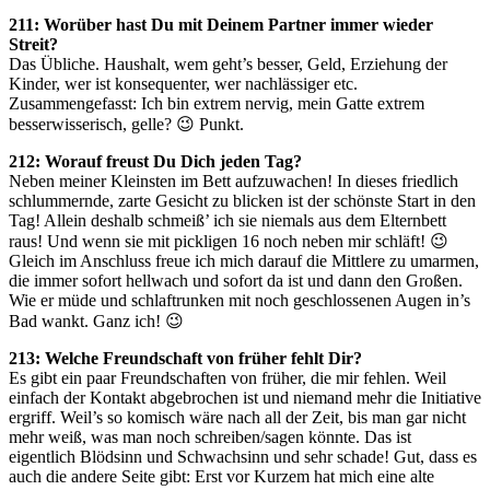
211: Worüber hast Du mit Deinem Partner immer wieder
Streit?
Das Übliche. Haushalt, wem geht’s besser, Geld, Erziehung der
Kinder, wer ist konsequenter, wer nachlässiger etc.
Zusammengefasst: Ich bin extrem nervig, mein Gatte extrem
besserwisserisch, gelle? 😉 Punkt.
212: Worauf freust Du Dich jeden Tag?
Neben meiner Kleinsten im Bett aufzuwachen! In dieses friedlich
schlummernde, zarte Gesicht zu blicken ist der schönste Start in den
Tag! Allein deshalb schmeiß’ ich sie niemals aus dem Elternbett
raus! Und wenn sie mit pickligen 16 noch neben mir schläft! 😉
Gleich im Anschluss freue ich mich darauf die Mittlere zu umarmen,
die immer sofort hellwach und sofort da ist und dann den Großen.
Wie er müde und schlaftrunken mit noch geschlossenen Augen in’s
Bad wankt. Ganz ich! 😉
213: Welche Freundschaft von früher fehlt Dir?
Es gibt ein paar Freundschaften von früher, die mir fehlen. Weil
einfach der Kontakt abgebrochen ist und niemand mehr die Initiative
ergriff. Weil’s so komisch wäre nach all der Zeit, bis man gar nicht
mehr weiß, was man noch schreiben/sagen könnte. Das ist
eigentlich Blödsinn und Schwachsinn und sehr schade! Gut, dass es
auch die andere Seite gibt: Erst vor Kurzem hat mich eine alte