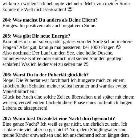
wirken zu wollen! Ich behaupte vielmehr: Mehr von meiner Sorte
könnte die Welt nicht verkraften! 😉
204: Was machst Du anders als Deine Eltern?
Einiges. Im positivem als auch negativem Sinne.
205: Was gibt Dir neue Energie?
Kommt es mir nur so vor, oder gab es von der Sorte schon mehrere
Fragen? Aber gut, kann ja mal passieren, bei 1000 Fragen 😉
Also nochmal: Der Lauf um den See, eine heiße Dusche,
tonnenweise Kaffee oder einfach mal sieben Stunden gepflegt
schlafen! Was ich leider viel zu selten tue 😉
206: Warst Du in der Pubertät glücklich?
Nope! Die Pubertät war furchtbar! Ich hungerte mich zu einem
knöchernden Schatten meiner selbst herunter und war das ewige
Mauerblümchen!
Glück ist: Auch eine solche Zeit zu überstehen und später mit einem
weisen, verzeihenden Lächeln diese Phase eines hoffentlich langen
Lebens zu akzeptieren!
207: Wann hast Du zuletzt eine Nacht durchgemacht?
Eine ganze Nacht? Ich weiß es gar nicht, um ehrlich zu sein. Ich
schlafe nie viel, aber so gar nicht? Nun, dem Säuglingsalter sind
meine Kinder entwachsen und ich anscheinend schon längst dem