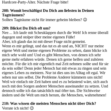
Hardcore-Party-Alter. Nächste Frage bitte!
208: Womit beschäftigst Du Dich am liebsten in Deinen
Tagträumen?
Sollten Tagträume nicht für immer geheim bleiben? 😉
209: Blickst Du Dich oft um?
Nee… Ich laufe mit Scheuklappen durch die Welt! Ich renne überall
dagegen und stolper über meine eigenen Füße!
Aber, ich glaub das ist mit dieser Frage nicht gemeint.
Wenn es mir gelingt, und das tut es ab und an, NICHT nur meine
eigene Welt und meine eigenen Probleme zu sehen, dann blicke ich
mich sehr wohl um! Und es gibt Menschen, von denen ich sehr
gerne mehr erfahren würde. Denen ich gerne helfen und zuhören
möchte. Für die ich mir eigentlich mal Zeit nehmen sollte und für sie
da sein sollte! Denn jeder Mensch hat mit etwas zu ringen und sein
eigenes Leben zu meistern. Nur ist dies uns im Alltag oft egal. Wir
sehen nur uns selbst. Die Probleme Anderer kümmern uns nicht!
Weil wir einfach nie Zeit haben und es zu belastend wäre, sich auch
noch mit den Sorgen anderer Menschen auseinander zu setzen. Und
dennoch sollte ich das tatsächlich mal öfter tun. Die Sichtweise
ändern und die Welt um mich herum, die Menschen, wahrnehmen!
210: Was wissen die meisten Menschen nicht über Dich?
Verrate ich nicht! 😉