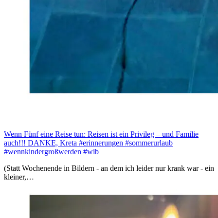
Wenn Fünf eine Reise tun: Reisen ist ein Privileg – und Familie
auch!!! DANKE, Kreta #erinnerungen #sommerurlaub
#wennkindergroßwerden #wib
(Statt Wochenende in Bildern - an dem ich leider nur krank war - ein
kleiner,…