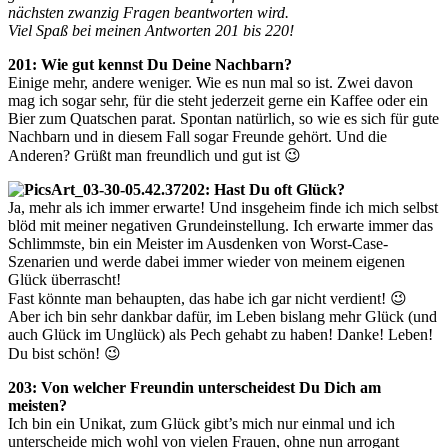
nächsten zwanzig Fragen beantworten wird.
Viel Spaß bei meinen Antworten 201 bis 220!
201: Wie gut kennst Du Deine Nachbarn?
Einige mehr, andere weniger. Wie es nun mal so ist. Zwei davon
mag ich sogar sehr, für die steht jederzeit gerne ein Kaffee oder ein
Bier zum Quatschen parat. Spontan natürlich, so wie es sich für gute
Nachbarn und in diesem Fall sogar Freunde gehört. Und die
Anderen? Grüßt man freundlich und gut ist 😉
202: Hast Du oft Glück?
Ja, mehr als ich immer erwarte! Und insgeheim finde ich mich selbst
blöd mit meiner negativen Grundeinstellung. Ich erwarte immer das
Schlimmste, bin ein Meister im Ausdenken von Worst-Case-
Szenarien und werde dabei immer wieder von meinem eigenen
Glück überrascht!
Fast könnte man behaupten, das habe ich gar nicht verdient! 😉
Aber ich bin sehr dankbar dafür, im Leben bislang mehr Glück (und
auch Glück im Unglück) als Pech gehabt zu haben! Danke! Leben!
Du bist schön! 😉
203: Von welcher Freundin unterscheidest Du Dich am
meisten?
Ich bin ein Unikat, zum Glück gibt’s mich nur einmal und ich
unterscheide mich wohl von vielen Frauen, ohne nun arrogant