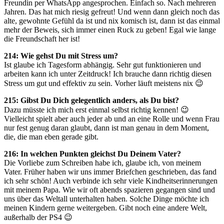
Freundin per WhatsApp angesprochen. Einfach so. Nach mehreren
Jahren. Das hat mich riesig gefreut! Und wenn dann gleich noch das
alte, gewohnte Gefühl da ist und nix komisch ist, dann ist das einmal
mehr der Beweis, sich immer einen Ruck zu geben! Egal wie lange
die Freundschaft her ist!
214: Wie gehst Du mit Stress um?
Ist glaube ich Tagesform abhängig. Sehr gut funktionieren und
arbeiten kann ich unter Zeitdruck! Ich brauche dann richtig diesen
Stress um gut und effektiv zu sein. Vorher läuft meistens nix 😉
215: Gibst Du Dich gelegentlich anders, als Du bist?
Dazu müsste ich mich erst einmal selbst richtig kennen! 😉
Vielleicht spielt aber auch jeder ab und an eine Rolle und wenn Frau
nur fest genug daran glaubt, dann ist man genau in dem Moment,
die, die man eben gerade gibt.
216: In welchen Punkten gleichst Du Deinem Vater?
Die Vorliebe zum Schreiben habe ich, glaube ich, von meinem
Vater. Früher haben wir uns immer Briefchen geschrieben, das fand
ich sehr schön! Auch verbinde ich sehr viele Kindheitserinnerungen
mit meinem Papa. Wie wir oft abends spazieren gegangen sind und
uns über das Weltall unterhalten haben. Solche Dinge möchte ich
meinen Kindern gerne weitergeben. Gibt noch eine andere Welt,
außerhalb der PS4 😉