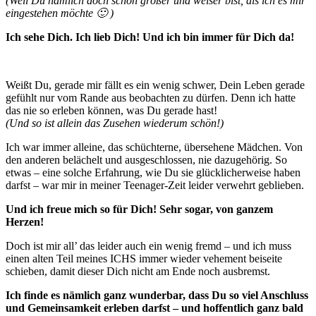
(Weil Du nämlich doch schon größer und weiser bist, als ich es mir
eingestehen möchte 🙂 )
Ich sehe Dich. Ich lieb Dich! Und ich bin immer für Dich da!
Weißt Du, gerade mir fällt es ein wenig schwer, Dein Leben gerade
gefühlt nur vom Rande aus beobachten zu dürfen. Denn ich hatte
das nie so erleben können, was Du gerade hast!
(Und so ist allein das Zusehen wiederum schön!)
Ich war immer alleine, das schüchterne, übersehene Mädchen. Von
den anderen belächelt und ausgeschlossen, nie dazugehörig. So
etwas – eine solche Erfahrung, wie Du sie glücklicherweise haben
darfst – war mir in meiner Teenager-Zeit leider verwehrt geblieben.
Und ich freue mich so für Dich! Sehr sogar, von ganzem
Herzen!
Doch ist mir all’ das leider auch ein wenig fremd – und ich muss
einen alten Teil meines ICHS immer wieder vehement beiseite
schieben, damit dieser Dich nicht am Ende noch ausbremst.
Ich finde es nämlich ganz wunderbar, dass Du so viel Anschluss
und Gemeinsamkeit erleben darfst – und hoffentlich ganz bald