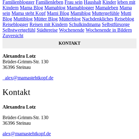
Familienblogger
Familienleben
Frau sein
Haushalt
Kinder
leben mit
Kindern
Mama Blog
Mamablog
Mamablogger
Mamaleben
Mama
sein
Mama steht Kopf
Mami Blog
Mamiblog
Muttergefühle
Mutti
Blog
Muttiblog
Mütter Blog
Mütterblog
Nachdenkliches
Reiseblog
Reiseblogger
Reisen mit Kindern
Schulkindmama
Selbstfürsorge
Selbstwertgefühl
Städtereise
Wochenende
Wochenende in Bildern
Zuversicht
KONTAKT
Alexandra Lotz
Brüder-Grimm-Str. 130
36396 Steinau
alex@mamastehtkopf.de
Kontakt
Alexandra Lotz
Brüder-Grimm-Str. 130
36396 Steinau
alex@mamastehtkopf.de