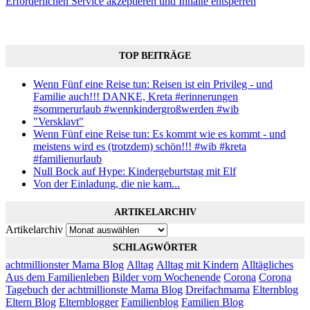
Erforderlichen Service akzeptieren und Inhalte entsperren
TOP BEITRÄGE
Wenn Fünf eine Reise tun: Reisen ist ein Privileg - und
Familie auch!!! DANKE, Kreta #erinnerungen
#sommerurlaub #wennkindergroßwerden #wib
"Versklavt"
Wenn Fünf eine Reise tun: Es kommt wie es kommt - und
meistens wird es (trotzdem) schön!!! #wib #kreta
#familienurlaub
Null Bock auf Hype: Kindergeburtstag mit Elf
Von der Einladung, die nie kam...
ARTIKELARCHIV
Artikelarchiv
SCHLAGWÖRTER
achtmillionster Mama Blog
Alltag
Alltag mit Kindern
Alltägliches
Aus dem Familienleben
Bilder vom Wochenende
Corona
Corona
Tagebuch
der achtmillionste Mama Blog
Dreifachmama
Elternblog
Eltern Blog
Elternblogger
Familienblog
Familien Blog