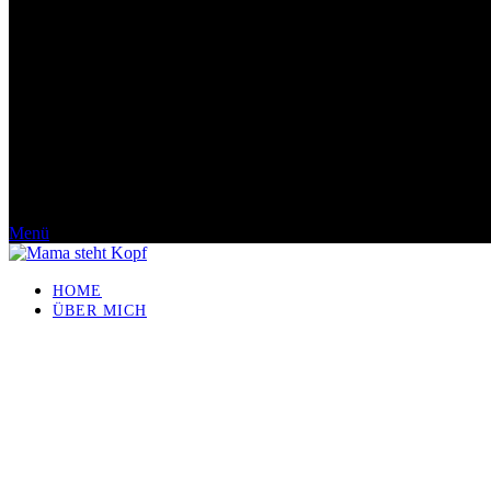
Menü
HOME
ÜBER MICH