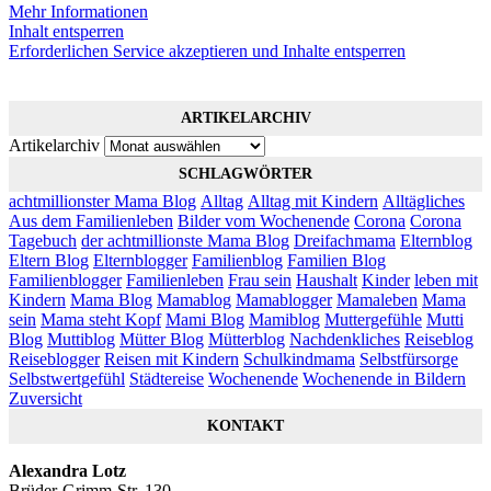
Mehr Informationen
Inhalt entsperren
Erforderlichen Service akzeptieren und Inhalte entsperren
ARTIKELARCHIV
Artikelarchiv
SCHLAGWÖRTER
achtmillionster Mama Blog
Alltag
Alltag mit Kindern
Alltägliches
Aus dem Familienleben
Bilder vom Wochenende
Corona
Corona
Tagebuch
der achtmillionste Mama Blog
Dreifachmama
Elternblog
Eltern Blog
Elternblogger
Familienblog
Familien Blog
Familienblogger
Familienleben
Frau sein
Haushalt
Kinder
leben mit
Kindern
Mama Blog
Mamablog
Mamablogger
Mamaleben
Mama
sein
Mama steht Kopf
Mami Blog
Mamiblog
Muttergefühle
Mutti
Blog
Muttiblog
Mütter Blog
Mütterblog
Nachdenkliches
Reiseblog
Reiseblogger
Reisen mit Kindern
Schulkindmama
Selbstfürsorge
Selbstwertgefühl
Städtereise
Wochenende
Wochenende in Bildern
Zuversicht
KONTAKT
Alexandra Lotz
Brüder-Grimm-Str. 130