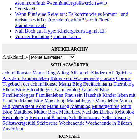
#sommerurlaub #wennkindergroßwerden #wib
"Versklavt"
Wenn Fünf eine Reise tun: Es kommt wie es kommt - und
meistens wird es (trotzdem) schön!!! #wib #kreta
#familienurlaub
Null Bock auf Hype: Kindergeburtstag mit Elf
Von der Einladung, die nie kam...
ARTIKELARCHIV
Artikelarchiv
SCHLAGWÖRTER
achtmillionster Mama Blog
Alltag
Alltag mit Kindern
Alltägliches
Aus dem Familienleben
Bilder vom Wochenende
Corona
Corona
Tagebuch
der achtmillionste Mama Blog
Dreifachmama
Elternblog
Eltern Blog
Elternblogger
Familienblog
Familien Blog
Familienblogger
Familienleben
Frau sein
Haushalt
Kinder
leben mit
Kindern
Mama Blog
Mamablog
Mamablogger
Mamaleben
Mama
sein
Mama steht Kopf
Mami Blog
Mamiblog
Muttergefühle
Mutti
Blog
Muttiblog
Mütter Blog
Mütterblog
Nachdenkliches
Reiseblog
Reiseblogger
Reisen mit Kindern
Schulkindmama
Selbstfürsorge
Selbstwertgefühl
Städtereise
Wochenende
Wochenende in Bildern
Zuversicht
KONTAKT