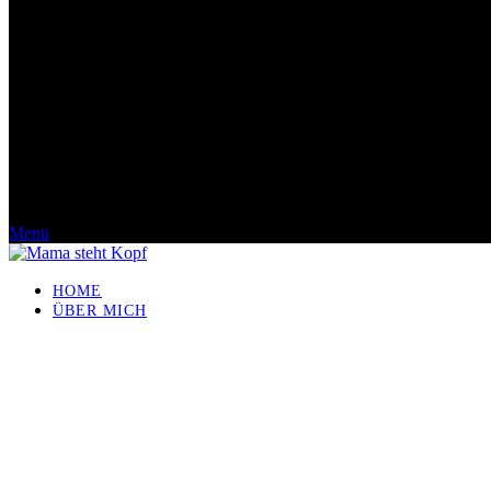
Menü
HOME
ÜBER MICH