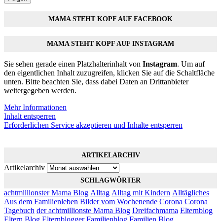
MAMA STEHT KOPF AUF FACEBOOK
MAMA STEHT KOPF AUF INSTAGRAM
Sie sehen gerade einen Platzhalterinhalt von
Instagram
. Um auf
den eigentlichen Inhalt zuzugreifen, klicken Sie auf die Schaltfläche
unten. Bitte beachten Sie, dass dabei Daten an Drittanbieter
weitergegeben werden.
Mehr Informationen
Inhalt entsperren
Erforderlichen Service akzeptieren und Inhalte entsperren
ARTIKELARCHIV
Artikelarchiv
SCHLAGWÖRTER
achtmillionster Mama Blog
Alltag
Alltag mit Kindern
Alltägliches
Aus dem Familienleben
Bilder vom Wochenende
Corona
Corona
Tagebuch
der achtmillionste Mama Blog
Dreifachmama
Elternblog
Eltern Blog
Elternblogger
Familienblog
Familien Blog