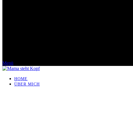
Menü
HOME
ÜBER MICH