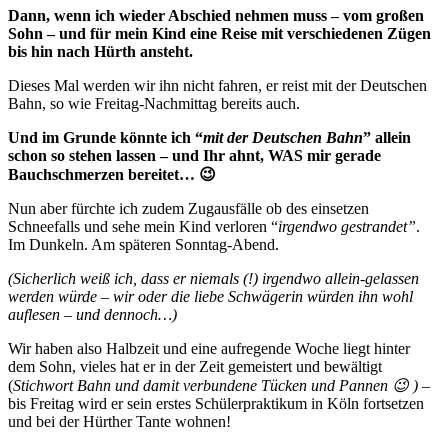
Dann, wenn ich wieder Abschied nehmen muss – vom großen
Sohn – und für mein Kind eine Reise mit verschiedenen Zügen
bis hin nach Hürth ansteht.
Dieses Mal werden wir ihn nicht fahren, er reist mit der Deutschen
Bahn, so wie Freitag-Nachmittag bereits auch.
Und im Grunde könnte ich “
mit der Deutschen Bahn
” allein
schon so stehen lassen – und Ihr ahnt, WAS mir gerade
Bauchschmerzen bereitet… 😉
Nun aber fürchte ich zudem Zugausfälle ob des einsetzen
Schneefalls und sehe mein Kind verloren “
irgendwo gestrandet”
.
Im Dunkeln. Am späteren Sonntag-Abend.
(Sicherlich weiß ich, dass er niemals (!) irgendwo allein-gelassen
werden würde – wir oder die liebe Schwägerin würden ihn wohl
auflesen – und dennoch…)
Wir haben also Halbzeit und eine aufregende Woche liegt hinter
dem Sohn, vieles hat er in der Zeit gemeistert und bewältigt
(
Stichwort Bahn und damit verbundene Tücken und Pannen 😉 ) –
bis Freitag wird er sein erstes Schülerpraktikum in Köln fortsetzen
und bei der Hürther Tante wohnen!