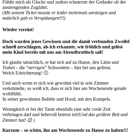
Fühlte mich als Glucke und zudem schmerzte der Gedanke ob der
anstrengenden Zugfahrt.
(
Mit seinem Ticket musste er leider mehrmals umsteigen und
natürlich gab es Verspätungen!!!)
Wieder vereint!
Doch wurden jenes Gewissen und die damit verbunden Zweifel
schnell zerschlagen, als ich erkannte, wie fröhlich und gelöst
mein Kind bereits mit uns am Abendbrottisch saß!
Ich glaube tatsächlich, er hat sich auf zu Hause, den Lärm und
Trubel – die “
nervigen
” Schwestern – hier bei uns gefreut.
Welch Erleichterung! 🙂
Und auch wenn er sich wie gewohnt viel in sein Zimmer
verkrümelte, so weiß ich, dass er sich hier am Wochenende gerade
wohlfühlt.
In seiner gewohnten Bubble und Hood, mit den Kumpels.
Wenngleich er bei der Tante ebenfalls eine sehr coole Zeit
verbringen darf und liebevoll betreut ist!
(Und das größere Bett und
Zimmer hat! 😉 )
Kurzum – so schön, ihn am Wochenende zu Hause zu haben!!!