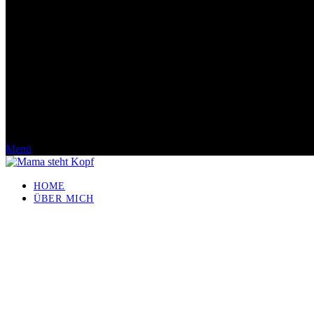
Menü
HOME
ÜBER MICH