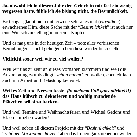
Ja, obwohl ich in diesem Jahr den Grinch in mir fast ein wenig
vergessen hatte, fühle ich sie bislang nicht, die Besinnlichkeit.
Fast sogar glaubt mein mittlerweile sehr altes und (
eigentlich
)
erwachsenes Hirn, diese Sache mit der “
Besinnlichkeit
” ist auch nur
eine Wunschvorstellung in unseren Köpfen.
Und es mag uns in der heutigen Zeit – trotz aller verbissenen
Bemühungen – nicht gelingen, eben diese wieder herzustellen.
Vielleicht sogar weil wir zu viel wollen?
Weil wir uns zu sehr an dieses Vorhaben klammern und weil die
Anstrengung es unbedingt “
schön haben”
zu wollen, eben einfach
auch nur Arbeit und Belastung bedeutet.
Weil es Zeit und Nerven kostet
(in meinem Fall ganz alleine!!!)
das Haus hübsch zu dekorieren und wohlig-mundende
Plätzchen selbst zu backen.
Und weil Termine und Weihnachtsfeiern und Wichtel-Gedöns und
Klassenarbeiten warten!
Und weil neben all diesem Projekt mit der “
Besinnlichkeit
” und
“
schönen Vorweihnachtszei
t” aber das Leben ganz nebenbei weiter