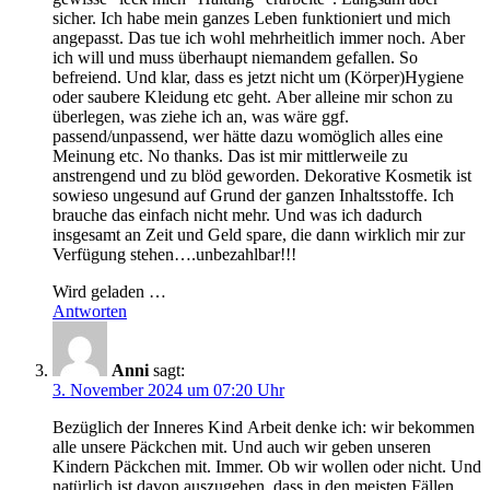
sicher. Ich habe mein ganzes Leben funktioniert und mich
angepasst. Das tue ich wohl mehrheitlich immer noch. Aber
ich will und muss überhaupt niemandem gefallen. So
befreiend. Und klar, dass es jetzt nicht um (Körper)Hygiene
oder saubere Kleidung etc geht. Aber alleine mir schon zu
überlegen, was ziehe ich an, was wäre ggf.
passend/unpassend, wer hätte dazu womöglich alles eine
Meinung etc. No thanks. Das ist mir mittlerweile zu
anstrengend und zu blöd geworden. Dekorative Kosmetik ist
sowieso ungesund auf Grund der ganzen Inhaltsstoffe. Ich
brauche das einfach nicht mehr. Und was ich dadurch
insgesamt an Zeit und Geld spare, die dann wirklich mir zur
Verfügung stehen….unbezahlbar!!!
Wird geladen …
Antworten
Anni
sagt:
3. November 2024 um 07:20 Uhr
Bezüglich der Inneres Kind Arbeit denke ich: wir bekommen
alle unsere Päckchen mit. Und auch wir geben unseren
Kindern Päckchen mit. Immer. Ob wir wollen oder nicht. Und
natürlich ist davon auszugehen, dass in den meisten Fällen