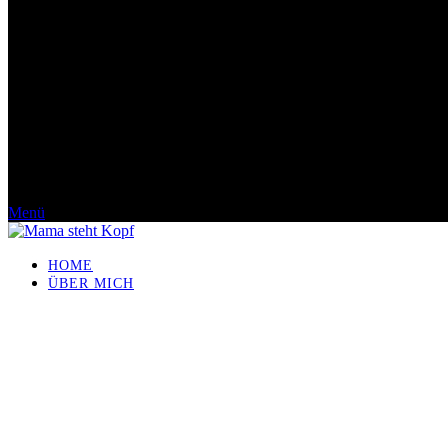
Menü
HOME
ÜBER MICH