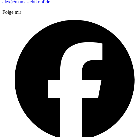
alex@mamastehtkopf.de
Folge mir