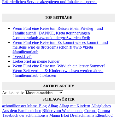
Erforderlichen Service akzeptieren und Inhalte entsperren
TOP BEITRÄGE
Wenn Fünf eine Reise tun: Reisen ist ein Privileg - und
Familie auch!!! DANKE, Kreta #erinnerungen
#sommerurlaub #wennkindergroßwerden #wib
Wenn Fünf eine Reise tun: Es kommt wie es kommt - und
meistens wird es (trotzdem) schön!!! #wib #kreta
#familienurlaub
"Versklavt"
Liebesbrief an meine Kinder
Wenn Fünf eine Reise tun: Wirklich ein letzter Sommer?
Wenn Zeit verrinnt & Kinder erwachsen werden #kreta
#familienurlaub #loslassen
ARTIKELARCHIV
Artikelarchiv
SCHLAGWÖRTER
achtmillionster Mama Blog
Alltag
Alltag mit Kindern
Alltägliches
Aus dem Familienleben
Bilder vom Wochenende
Corona
Corona
Tagebuch
der achtmillionste Mama Blog
Dreifachmama
Elternblog