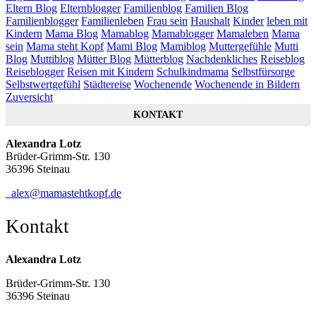
Eltern Blog
Elternblogger
Familienblog
Familien Blog
Familienblogger
Familienleben
Frau sein
Haushalt
Kinder
leben mit
Kindern
Mama Blog
Mamablog
Mamablogger
Mamaleben
Mama
sein
Mama steht Kopf
Mami Blog
Mamiblog
Muttergefühle
Mutti
Blog
Muttiblog
Mütter Blog
Mütterblog
Nachdenkliches
Reiseblog
Reiseblogger
Reisen mit Kindern
Schulkindmama
Selbstfürsorge
Selbstwertgefühl
Städtereise
Wochenende
Wochenende in Bildern
Zuversicht
KONTAKT
Alexandra Lotz
Brüder-Grimm-Str. 130
36396 Steinau
alex@mamastehtkopf.de
Kontakt
Alexandra Lotz
Brüder-Grimm-Str. 130
36396 Steinau