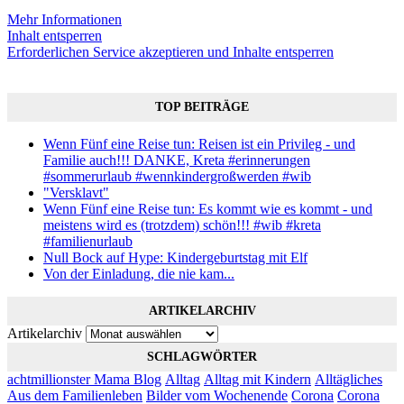
Mehr Informationen
Inhalt entsperren
Erforderlichen Service akzeptieren und Inhalte entsperren
TOP BEITRÄGE
Wenn Fünf eine Reise tun: Reisen ist ein Privileg - und
Familie auch!!! DANKE, Kreta #erinnerungen
#sommerurlaub #wennkindergroßwerden #wib
"Versklavt"
Wenn Fünf eine Reise tun: Es kommt wie es kommt - und
meistens wird es (trotzdem) schön!!! #wib #kreta
#familienurlaub
Null Bock auf Hype: Kindergeburtstag mit Elf
Von der Einladung, die nie kam...
ARTIKELARCHIV
Artikelarchiv
SCHLAGWÖRTER
achtmillionster Mama Blog
Alltag
Alltag mit Kindern
Alltägliches
Aus dem Familienleben
Bilder vom Wochenende
Corona
Corona