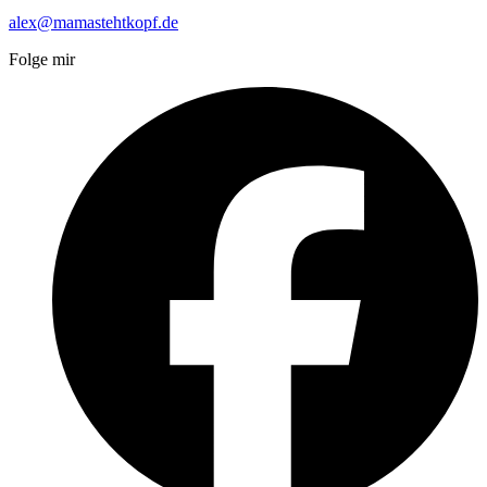
alex@mamastehtkopf.de
Folge mir