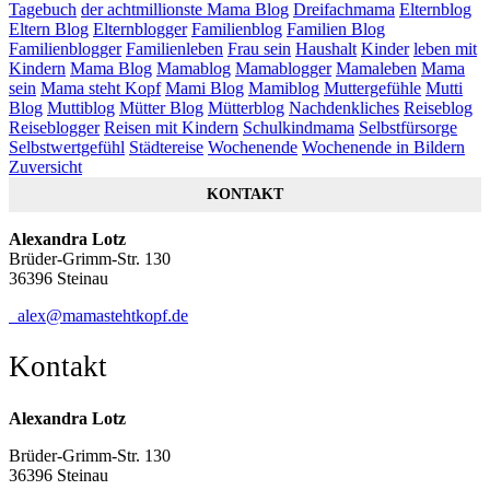
Tagebuch
der achtmillionste Mama Blog
Dreifachmama
Elternblog
Eltern Blog
Elternblogger
Familienblog
Familien Blog
Familienblogger
Familienleben
Frau sein
Haushalt
Kinder
leben mit
Kindern
Mama Blog
Mamablog
Mamablogger
Mamaleben
Mama
sein
Mama steht Kopf
Mami Blog
Mamiblog
Muttergefühle
Mutti
Blog
Muttiblog
Mütter Blog
Mütterblog
Nachdenkliches
Reiseblog
Reiseblogger
Reisen mit Kindern
Schulkindmama
Selbstfürsorge
Selbstwertgefühl
Städtereise
Wochenende
Wochenende in Bildern
Zuversicht
KONTAKT
Alexandra Lotz
Brüder-Grimm-Str. 130
36396 Steinau
alex@mamastehtkopf.de
Kontakt
Alexandra Lotz
Brüder-Grimm-Str. 130
36396 Steinau