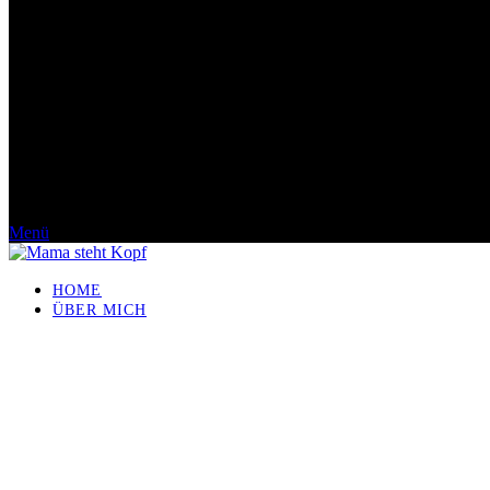
Menü
HOME
ÜBER MICH