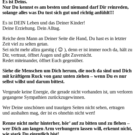
Es ist Deins.
Nur Du kennst es am besten und niemand darf Dir reinreden,
solange alles was Du tust sich gut und richtig anfühlt!!!
Es ist DEIN Leben und das Deiner Kinder!
Deine Erziehung. Dein Alltag.
Reiche dem Mann an Deiner Seite die Hand, Du hast es in letzter
Zeit viel zu selten getan.
Sei nicht mehr allzu garstig ( 😉 ), denn er ist immer noch da, hält zu
Dir, vertraut, öffnet Augen und gibt Zuversicht.
Redet miteinander, öffnet Euch gegenüber.
Siehe die Menschen um Dich herum, die noch da sind und Dich
mit kräftigem Ruck von ganz unten ziehen – wenn Du es nur
selbst willst und darum bittest.
Vergeude keine Energie, die gerade nicht vorhanden ist, um verloren
gegangene Sympathien zurückzugewinnen.
Wer Deine unschönen und traurigen Seiten nicht sehen, ertragen
und aushalten mag, der ist es ohnehin nicht wert!
Renne nicht mehr hinterher, hör’ auf zu bitten und zu flehen –
wer Dich am langen Arm verhungern lassen will, erkennt nicht,
wie stark Du eigentlich bist!