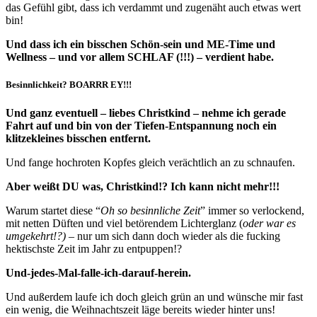
das Gefühl gibt, dass ich verdammt und zugenäht auch etwas wert
bin!
Und dass ich ein bisschen Schön-sein und ME-Time und
Wellness – und vor allem SCHLAF (!!!) – verdient habe.
Besinnlichkeit? BOARRR EY!!!
Und ganz eventuell – liebes Christkind – nehme ich gerade
Fahrt auf und bin von der Tiefen-Entspannung noch ein
klitzekleines bisschen entfernt.
Und fange hochroten Kopfes gleich verächtlich an zu schnaufen.
Aber weißt DU was, Christkind!? Ich kann nicht mehr!!!
Warum startet diese “
Oh so besinnliche Zeit
” immer so verlockend,
mit netten Düften und viel betörendem Lichterglanz (
oder war es
umgekehrt!?) –
nur um sich dann doch wieder als die fucking
hektischste Zeit im Jahr zu entpuppen!?
Und-jedes-Mal-falle-ich-darauf-herein.
Und außerdem laufe ich doch gleich grün an und wünsche mir fast
ein wenig, die Weihnachtszeit läge bereits wieder hinter uns!