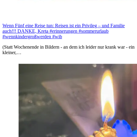
Wenn Fünf eine Reise tun: Reisen ist ein Privileg – und Familie
auch!!! DANKE, Kreta #erinnerungen #sommerurlaub
#wennkindergroßwerden #wib
(Statt Wochenende in Bildern - an dem ich leider nur krank war - ein
kleiner,…