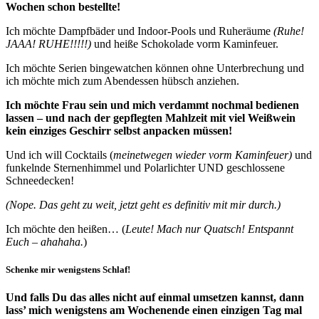
Wochen schon bestellte!
Ich möchte Dampfbäder und Indoor-Pools und Ruheräume
(Ruhe!
JAAA! RUHE!!!!!)
und heiße Schokolade vorm Kaminfeuer.
Ich möchte Serien bingewatchen können ohne Unterbrechung und
ich möchte mich zum Abendessen hübsch anziehen.
Ich möchte Frau sein und mich verdammt nochmal bedienen
lassen – und nach der gepflegten Mahlzeit mit viel Weißwein
kein einziges Geschirr selbst anpacken müssen!
Und ich will Cocktails (
meinetwegen wieder vorm Kaminfeuer)
und
funkelnde Sternenhimmel und Polarlichter UND geschlossene
Schneedecken!
(Nope. Das geht zu weit, jetzt geht es definitiv mit mir durch.)
Ich möchte den heißen… (
Leute! Mach nur Quatsch! Entspannt
Euch – ahahaha.
)
Schenke mir wenigstens Schlaf!
Und falls Du das alles nicht auf einmal umsetzen kannst, dann
lass’ mich wenigstens am Wochenende einen einzigen Tag mal