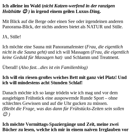
Ich alleine im Wald (
nicht Katzen-werfend in der ranzigen
Holzhütte 😉 )
in irgend einem geilen Luxus-Ding.
Mit Blick auf die Berge oder einen See oder irgendeinen anderen
Panorama-Blick, der nichts anderes bietet als NATUR und Stille.
JA, Stille!
Ich möchte eine Sauna mit Panoramafenster (
Frau, die eigentlich
nicht in die Sauna geht)
und ich will Massagen (
Frau, die eigentlich
keine Geduld für Massagen hat)
und Schlamm und Treatment.
Überall! (
Also fast…dies ist ein Familienblog)
Ich will ein riesen-großes weiches Bett mit ganz viel Platz! Und
ich will mindestens acht Stunden Schlaf!
Danach möchte ich so lange trödeln wie ich mag und vor dem
ausgiebigen Frühstück eine auspowernde Runde Sport – ohne
schlechtes Gewissen und auf die Uhr gucken zu müssen.
(Bleibt die Frage, was das dann für Frühstücks-Zeiten sein sollen
😉 )
Ich möchte Vormittags-Spaziergänge und Zeit, meine zwei
Bücher zu lesen, welche ich mir in einem naiven Irrglauben vor