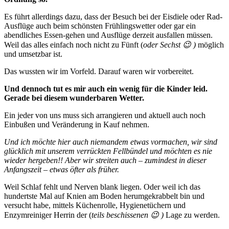
Es führt allerdings dazu, dass der Besuch bei der Eisdiele oder Rad-
Ausflüge auch beim schönsten Frühlingswetter oder gar ein
abendliches Essen-gehen und Ausflüge derzeit ausfallen müssen.
Weil das alles einfach noch nicht zu Fünft (
oder Sechst 😉 )
möglich
und umsetzbar ist.
Das wussten wir im Vorfeld. Darauf waren wir vorbereitet.
Und dennoch tut es mir auch ein wenig für die Kinder leid.
Gerade bei diesem wunderbaren Wetter.
Ein jeder von uns muss sich arrangieren und aktuell auch noch
Einbußen und Veränderung in Kauf nehmen.
Und ich möchte hier auch niemandem etwas vormachen, wir sind
glücklich mit unserem verrückten Fellbündel und möchten es nie
wieder hergeben!! Aber wir streiten auch – zumindest in dieser
Anfangszeit – etwas öfter als früher.
Weil Schlaf fehlt und Nerven blank liegen. Oder weil ich das
hundertste Mal auf Knien am Boden herumgekrabbelt bin und
versucht habe, mittels Küchenrolle, Hygienetüchern und
Enzymreiniger Herrin der (
teils beschissenen 😉 )
Lage zu werden.