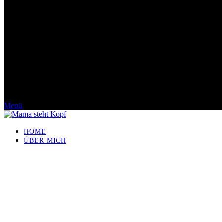
Menü
HOME
ÜBER MICH