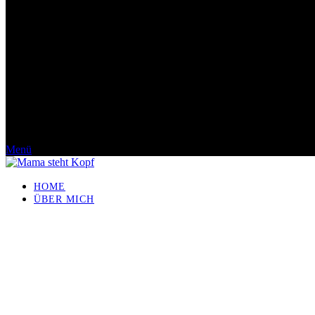
Menü
HOME
ÜBER MICH