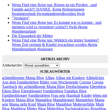
Wenn Fünf eine Reise tun: Reisen ist ein Privileg - und
Familie auch!!! DANKE, Kreta #erinnerungen
#sommerurlaub #wennkindergroßwerden #wib
"Versklavt"
Wenn Fünf eine Reise tun: Es kommt wie es kommt - und
meistens wird es (trotzdem) schön!!! #wib #kreta
#familienurlaub
Die Einsamkeit der Mütter
Wenn Fünf eine Reise tun: Wirklich ein letzter Sommer?
Wenn Zeit verrinnt & Kinder erwachsen werden #kreta
#familienurlaub #loslassen
ARTIKELARCHIV
Artikelarchiv
SCHLAGWÖRTER
achtmillionster Mama Blog
Alltag
Alltag mit Kindern
Alltägliches
Aus dem Familienleben
Bilder vom Wochenende
Corona
Corona
Tagebuch
der achtmillionste Mama Blog
Dreifachmama
Elternblog
Eltern Blog
Elternblogger
Familienblog
Familien Blog
Familienblogger
Familienleben
Frau sein
Haushalt
Kinder
leben mit
Kindern
Mama Blog
Mamablog
Mamablogger
Mamaleben
Mama
sein
Mama steht Kopf
Mami Blog
Mamiblog
Muttergefühle
Mutti
Blog
Muttiblog
Mütter Blog
Mütterblog
Nachdenkliches
Reiseblog