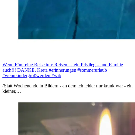
Wenn Fünf eine Reise tun: Reisen ist ein Privileg – und Familie
auch!!! DANKE, Kreta #erinnerungen #sommerurlaub
#wennkindergroßwerden #wib
(Statt Wochenende in Bildern - an dem ich leider nur krank war - ein
kleiner,…