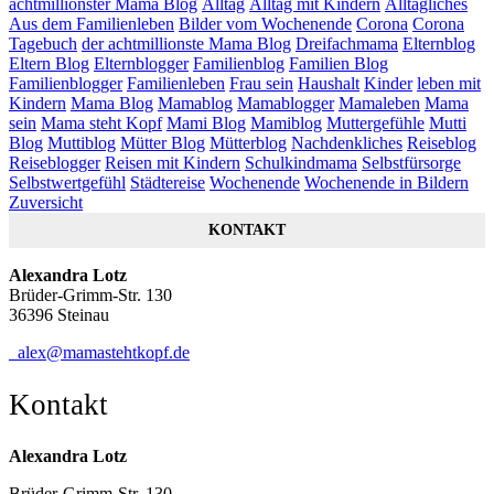
achtmillionster Mama Blog
Alltag
Alltag mit Kindern
Alltägliches
Aus dem Familienleben
Bilder vom Wochenende
Corona
Corona
Tagebuch
der achtmillionste Mama Blog
Dreifachmama
Elternblog
Eltern Blog
Elternblogger
Familienblog
Familien Blog
Familienblogger
Familienleben
Frau sein
Haushalt
Kinder
leben mit
Kindern
Mama Blog
Mamablog
Mamablogger
Mamaleben
Mama
sein
Mama steht Kopf
Mami Blog
Mamiblog
Muttergefühle
Mutti
Blog
Muttiblog
Mütter Blog
Mütterblog
Nachdenkliches
Reiseblog
Reiseblogger
Reisen mit Kindern
Schulkindmama
Selbstfürsorge
Selbstwertgefühl
Städtereise
Wochenende
Wochenende in Bildern
Zuversicht
KONTAKT
Alexandra Lotz
Brüder-Grimm-Str. 130
36396 Steinau
alex@mamastehtkopf.de
Kontakt
Alexandra Lotz
Brüder-Grimm-Str. 130