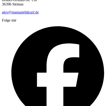
36396 Steinau
alex@mamastehtkopf.de
Folge mir