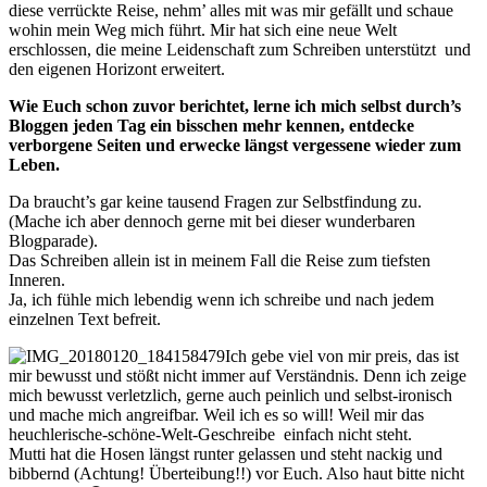
diese verrückte Reise, nehm’ alles mit was mir gefällt und schaue
wohin mein Weg mich führt. Mir hat sich eine neue Welt
erschlossen, die meine Leidenschaft zum Schreiben unterstützt und
den eigenen Horizont erweitert.
Wie Euch schon zuvor berichtet, lerne ich mich selbst durch’s
Bloggen jeden Tag ein bisschen mehr kennen, entdecke
verborgene Seiten und erwecke längst vergessene wieder zum
Leben.
Da braucht’s gar keine tausend Fragen zur Selbstfindung zu.
(Mache ich aber dennoch gerne mit bei dieser wunderbaren
Blogparade).
Das Schreiben allein ist in meinem Fall die Reise zum tiefsten
Inneren.
Ja, ich fühle mich lebendig wenn ich schreibe und nach jedem
einzelnen Text befreit.
Ich gebe viel von mir preis, das ist
mir bewusst und stößt nicht immer auf Verständnis. Denn ich zeige
mich bewusst verletzlich, gerne auch peinlich und selbst-ironisch
und mache mich angreifbar. Weil ich es so will! Weil mir das
heuchlerische-schöne-Welt-Geschreibe einfach nicht steht.
Mutti hat die Hosen längst runter gelassen und steht nackig und
bibbernd (Achtung! Überteibung!!) vor Euch. Also haut bitte nicht