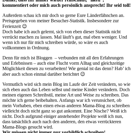
kommentiert oder mich auch persönlich ansprecht! Ihr seid toll!
Außerdem schau ich mir doch so gerne Eure Länderfähnchen an.
Preisgegeben von meiner Besucher-Statistik. Insbesondere zur
Ferienzeit 😉
Doch habe ich auch gelernt, sich von eben dieser Statistik nicht
verrückt machen zu lassen. Mal läuft’s gut, mal eben weniger. Und
wenn ich nur für mich schreiben würde, so wäre es auch
vollkommen in Ordnung.
Denn für mich ist Bloggen – verbunden mit all den Erfahrungen
und Erlebnissen – auch eine Flucht vorm Alltag und gleichzeitige
Möglichkeit diesen zu verarbeiten! Wie genial ist das denn? Hab’ ich
aber auch schon einmal darüber berichtet 😉
Vermutlich wird sich mein Blog im Laufe der Zeit verändern, so wie
sich eben auch das Leben selbst und meine Kinder verändern. Doch
meinen eigenen Schreibstil, meine Art und Weise zu schreiben. Das
möchte ich gerne beibehalten. Anfangs war ich verunsichert, ob
mein Vorhaben, eben einen etwas anderen Mama-Blog zu schreiben
vielleicht doch nicht ganz so gut ankommt. Eine Nische? Weiß ich
nicht. Doch aufgrund einiger anstehender Projekte weiß ich nun,
dass tatsächlich auch nach den anderen, den etwas verrückteren
Mama-Blogs gesucht wird.
Wir müssen nicht immer nur vorbildlich schreiben!