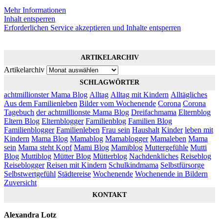
Mehr Informationen
Inhalt entsperren
Erforderlichen Service akzeptieren und Inhalte entsperren
ARTIKELARCHIV
Artikelarchiv
SCHLAGWÖRTER
achtmillionster Mama Blog
Alltag
Alltag mit Kindern
Alltägliches
Aus dem Familienleben
Bilder vom Wochenende
Corona
Corona
Tagebuch
der achtmillionste Mama Blog
Dreifachmama
Elternblog
Eltern Blog
Elternblogger
Familienblog
Familien Blog
Familienblogger
Familienleben
Frau sein
Haushalt
Kinder
leben mit
Kindern
Mama Blog
Mamablog
Mamablogger
Mamaleben
Mama
sein
Mama steht Kopf
Mami Blog
Mamiblog
Muttergefühle
Mutti
Blog
Muttiblog
Mütter Blog
Mütterblog
Nachdenkliches
Reiseblog
Reiseblogger
Reisen mit Kindern
Schulkindmama
Selbstfürsorge
Selbstwertgefühl
Städtereise
Wochenende
Wochenende in Bildern
Zuversicht
KONTAKT
Alexandra Lotz