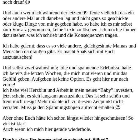
noch drauf 😉
Und auch wenn ich während der letzten 99 Texte vielleicht das ein
oder andere Mal auch daneben lag und nicht ganz so geschickte
oder kluge Dinge von mir gegeben habe, so habe ich es mir selbst
zum Vorsatz genommen, keine Texte zu löschen. Ich möchte immer
dazu stehen was ich schrieb und die Konsequenzen tragen.
Ich habe gelernt, dass es so viele andere, gleichgesinnte Mamas und
Menschen da draußen gibt. Es macht Spaß sich mit Euch
auszutauschen!
Und selbst zwei wahnsinnig tolle und spannende Erlebnisse hatte
ich bereits die letzten Wochen, die mich motivieren und mir das
Gefühl geben: Aufgeben ist keine Option. Es geht hier nur nach
vorne!
Ich habe viel Herzblut und Arbeit in mein neues “Baby” investiert,
jetzt scheint es sich langsam auszuzahlen. Das ist sehr schön und
freut mich riesig! Mehr möchte ich zu diesem Zeitpunkt nicht
verraten. Muss ja den Spannungsbogen aufrecht erhalten 😉
Aber ohne Euch hätte ich schon längst wieder hingeschmissen! So
viel ist klar!
Auch wenn ich mich hier gerade wiederhole.
Danke, dass Ihr immer wieder reinschaut, “liked”,