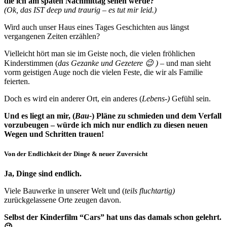
die ich am späten Nachmittag sehen werde?
(Ok, das IST deep und traurig – es tut mir leid.)
Wird auch unser Haus eines Tages Geschichten aus längst
vergangenen Zeiten erzählen?
Vielleicht hört man sie im Geiste noch, die vielen fröhlichen
Kinderstimmen (
das Gezanke und Gezetere 😉 )
– und man sieht
vorm geistigen Auge noch die vielen Feste, die wir als Familie
feierten.
Doch es wird ein anderer Ort, ein anderes (
Lebens-)
Gefühl sein.
Und es liegt an mir, (
Bau-
) Pläne zu schmieden und dem Verfall
vorzubeugen – würde ich mich nur endlich zu diesen neuen
Wegen und Schritten trauen!
Von der Endlichkeit der Dinge & neuer Zuversicht
Ja, Dinge sind endlich.
Viele Bauwerke in unserer Welt und (
teils fluchtartig)
zurückgelassene Orte zeugen davon.
Selbst der Kinderfilm “Cars” hat uns das damals schon gelehrt.
😉