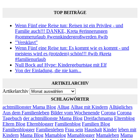
TOP BEITRÄGE
Wenn Fünf eine Reise tun: Reisen ist ein Privileg - und
Familie auch!!! DANKE, Kreta #erinnerungen
#sommerurlaub #wennkindergroßwerden #wib
"Versklavt"
Wenn Fünf eine Reise tun: Es kommt wie es kommt - und
meistens wird es (trotzdem) schön!!! #wib #kreta
#familienurlaub
Null Bock auf Hype: Kindergeburtstag mit Elf
Von der Einladung, die nie kam...
ARTIKELARCHIV
Artikelarchiv
SCHLAGWÖRTER
achtmillionster Mama Blog
Alltag
Alltag mit Kindern
Alltägliches
Aus dem Familienleben
Bilder vom Wochenende
Corona
Corona
Tagebuch
der achtmillionste Mama Blog
Dreifachmama
Elternblog
Eltern Blog
Elternblogger
Familienblog
Familien Blog
Familienblogger
Familienleben
Frau sein
Haushalt
Kinder
leben mit
Kindern
Mama Blog
Mamablog
Mamablogger
Mamaleben
Mama