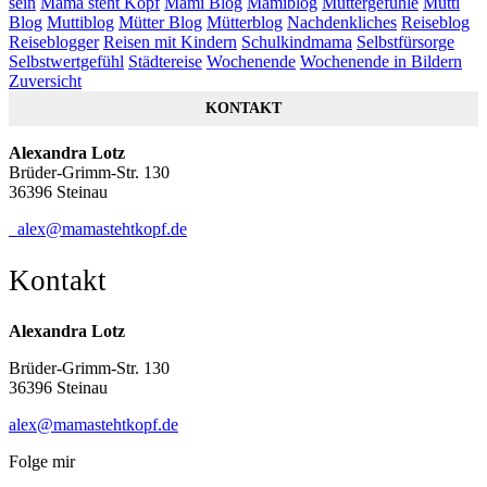
sein
Mama steht Kopf
Mami Blog
Mamiblog
Muttergefühle
Mutti
Blog
Muttiblog
Mütter Blog
Mütterblog
Nachdenkliches
Reiseblog
Reiseblogger
Reisen mit Kindern
Schulkindmama
Selbstfürsorge
Selbstwertgefühl
Städtereise
Wochenende
Wochenende in Bildern
Zuversicht
KONTAKT
Alexandra Lotz
Brüder-Grimm-Str. 130
36396 Steinau
alex@mamastehtkopf.de
Kontakt
Alexandra Lotz
Brüder-Grimm-Str. 130
36396 Steinau
alex@mamastehtkopf.de
Folge mir