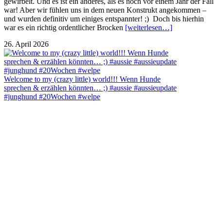
gewirbelt. Und es ist ein anderes, als es noch vor einem Jahr der Fall
war! Aber wir fühlen uns in dem neuen Konstrukt angekommen –
und wurden definitiv um einiges entspannter! ;) Doch bis hierhin
war es ein richtig ordentlicher Brocken
[weiterlesen…]
26. April 2026
Welcome to my (crazy little) world!!! Wenn Hunde
sprechen & erzählen könnten… ;) #aussie #aussieupdate
#junghund #20Wochen #welpe