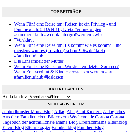
TOP BEITRÄGE
Wenn Fünf eine Reise tun: Reisen ist ein Privileg - und
Familie auch!!! DANKE, Kreta #erinnerungen
#sommerurlaub #wennkindergroßwerden #wib
"Versklavt"
Wenn Fünf eine Reise tun: Es kommt wie es kommt - und
meistens wird es (trotzdem) schön!!! #wib #kreta
#familienurlaub
Die Einsamkeit der Mütter
Wenn Fünf eine Reise tun: Wirklich ein letzter Sommer?
Wenn Zeit verrinnt & Kinder erwachsen werden #kreta
#familienurlaub #loslassen
ARTIKELARCHIV
Artikelarchiv
SCHLAGWÖRTER
achtmillionster Mama Blog
Alltag
Alltag mit Kindern
Alltägliches
Aus dem Familienleben
Bilder vom Wochenende
Corona
Corona
Tagebuch
der achtmillionste Mama Blog
Dreifachmama
Elternblog
Eltern Blog
Elternblogger
Familienblog
Familien Blog