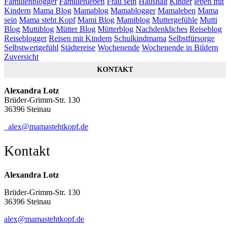
Familienblogger
Familienleben
Frau sein
Haushalt
Kinder
leben mit
Kindern
Mama Blog
Mamablog
Mamablogger
Mamaleben
Mama
sein
Mama steht Kopf
Mami Blog
Mamiblog
Muttergefühle
Mutti
Blog
Muttiblog
Mütter Blog
Mütterblog
Nachdenkliches
Reiseblog
Reiseblogger
Reisen mit Kindern
Schulkindmama
Selbstfürsorge
Selbstwertgefühl
Städtereise
Wochenende
Wochenende in Bildern
Zuversicht
KONTAKT
Alexandra Lotz
Brüder-Grimm-Str. 130
36396 Steinau
alex@mamastehtkopf.de
Kontakt
Alexandra Lotz
Brüder-Grimm-Str. 130
36396 Steinau
alex@mamastehtkopf.de