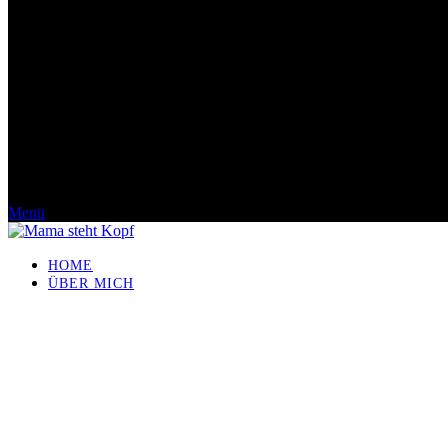
Menü
HOME
ÜBER MICH