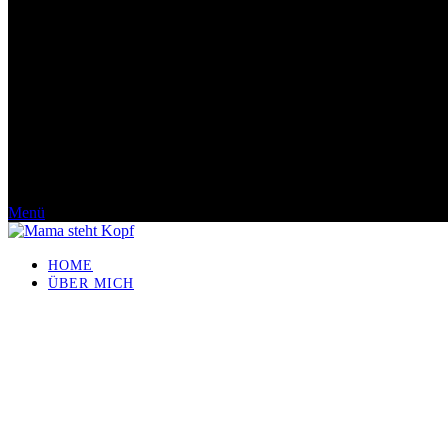
Menü
HOME
ÜBER MICH