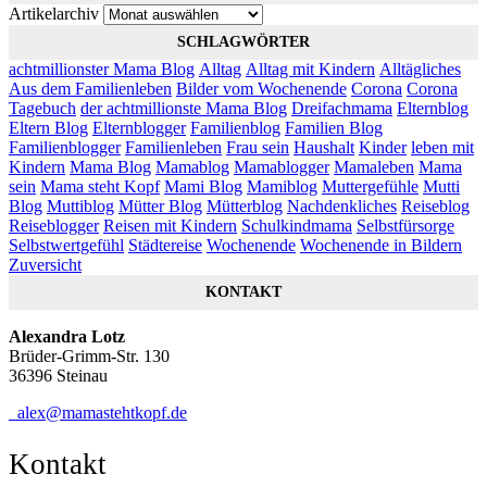
Artikelarchiv
SCHLAGWÖRTER
achtmillionster Mama Blog
Alltag
Alltag mit Kindern
Alltägliches
Aus dem Familienleben
Bilder vom Wochenende
Corona
Corona
Tagebuch
der achtmillionste Mama Blog
Dreifachmama
Elternblog
Eltern Blog
Elternblogger
Familienblog
Familien Blog
Familienblogger
Familienleben
Frau sein
Haushalt
Kinder
leben mit
Kindern
Mama Blog
Mamablog
Mamablogger
Mamaleben
Mama
sein
Mama steht Kopf
Mami Blog
Mamiblog
Muttergefühle
Mutti
Blog
Muttiblog
Mütter Blog
Mütterblog
Nachdenkliches
Reiseblog
Reiseblogger
Reisen mit Kindern
Schulkindmama
Selbstfürsorge
Selbstwertgefühl
Städtereise
Wochenende
Wochenende in Bildern
Zuversicht
KONTAKT
Alexandra Lotz
Brüder-Grimm-Str. 130
36396 Steinau
alex@mamastehtkopf.de
Kontakt