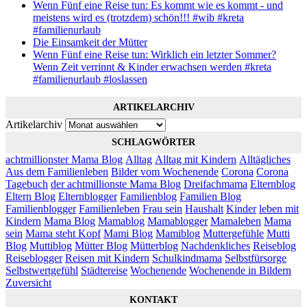
Wenn Fünf eine Reise tun: Es kommt wie es kommt - und
meistens wird es (trotzdem) schön!!! #wib #kreta
#familienurlaub
Die Einsamkeit der Mütter
Wenn Fünf eine Reise tun: Wirklich ein letzter Sommer?
Wenn Zeit verrinnt & Kinder erwachsen werden #kreta
#familienurlaub #loslassen
ARTIKELARCHIV
Artikelarchiv
SCHLAGWÖRTER
achtmillionster Mama Blog
Alltag
Alltag mit Kindern
Alltägliches
Aus dem Familienleben
Bilder vom Wochenende
Corona
Corona
Tagebuch
der achtmillionste Mama Blog
Dreifachmama
Elternblog
Eltern Blog
Elternblogger
Familienblog
Familien Blog
Familienblogger
Familienleben
Frau sein
Haushalt
Kinder
leben mit
Kindern
Mama Blog
Mamablog
Mamablogger
Mamaleben
Mama
sein
Mama steht Kopf
Mami Blog
Mamiblog
Muttergefühle
Mutti
Blog
Muttiblog
Mütter Blog
Mütterblog
Nachdenkliches
Reiseblog
Reiseblogger
Reisen mit Kindern
Schulkindmama
Selbstfürsorge
Selbstwertgefühl
Städtereise
Wochenende
Wochenende in Bildern
Zuversicht
KONTAKT