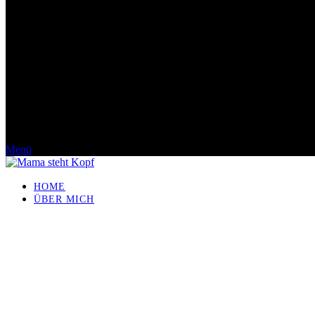
Menü
HOME
ÜBER MICH