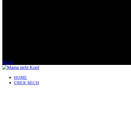
Menü
HOME
ÜBER MICH