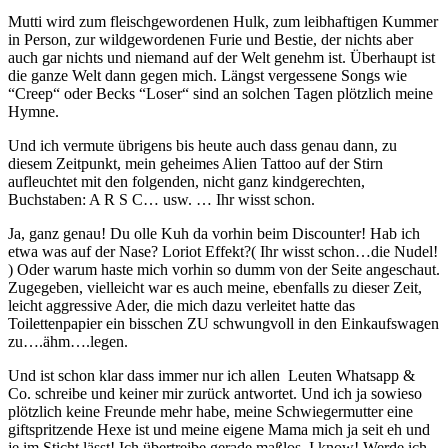
Mutti wird zum fleischgewordenen Hulk, zum leibhaftigen Kummer
in Person, zur wildgewordenen Furie und Bestie, der nichts aber
auch gar nichts und niemand auf der Welt genehm ist. Überhaupt ist
die ganze Welt dann gegen mich. Längst vergessene Songs wie
“Creep“ oder Becks “Loser“ sind an solchen Tagen plötzlich meine
Hymne.
Und ich vermute übrigens bis heute auch dass genau dann, zu
diesem Zeitpunkt, mein geheimes Alien Tattoo auf der Stirn
aufleuchtet mit den folgenden, nicht ganz kindgerechten,
Buchstaben: A R S C… usw. … Ihr wisst schon.
Ja, ganz genau! Du olle Kuh da vorhin beim Discounter! Hab ich
etwa was auf der Nase? Loriot Effekt?( Ihr wisst schon…die Nudel!
) Oder warum haste mich vorhin so dumm von der Seite angeschaut.
Zugegeben, vielleicht war es auch meine, ebenfalls zu dieser Zeit,
leicht aggressive Ader, die mich dazu verleitet hatte das
Toilettenpapier ein bisschen ZU schwungvoll in den Einkaufswagen
zu….ähm….legen.
Und ist schon klar dass immer nur ich allen Leuten Whatsapp &
Co. schreibe und keiner mir zurück antwortet. Und ich ja sowieso
plötzlich keine Freunde mehr habe, meine Schwiegermutter eine
giftspritzende Hexe ist und meine eigene Mama mich ja seit eh und
je im Sticht lässt! Ich übertreibe gerade maßlos, I know! Werde ich