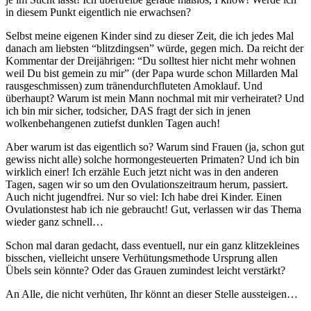
in diesem Punkt eigentlich nie erwachsen?
Selbst meine eigenen Kinder sind zu dieser Zeit, die ich jedes Mal
danach am liebsten “blitzdingsen” würde, gegen mich. Da reicht der
Kommentar der Dreijährigen: “Du solltest hier nicht mehr wohnen
weil Du bist gemein zu mir” (der Papa wurde schon Millarden Mal
rausgeschmissen) zum tränendurchfluteten Amoklauf. Und
überhaupt? Warum ist mein Mann nochmal mit mir verheiratet? Und
ich bin mir sicher, todsicher, DAS fragt der sich in jenen
wolkenbehangenen zutiefst dunklen Tagen auch!
Aber warum ist das eigentlich so? Warum sind Frauen (ja, schon gut
gewiss nicht alle) solche hormongesteuerten Primaten? Und ich bin
wirklich einer! Ich erzähle Euch jetzt nicht was in den anderen
Tagen, sagen wir so um den Ovulationszeitraum herum, passiert.
Auch nicht jugendfrei. Nur so viel: Ich habe drei Kinder. Einen
Ovulationstest hab ich nie gebraucht! Gut, verlassen wir das Thema
wieder ganz schnell…
Schon mal daran gedacht, dass eventuell, nur ein ganz klitzekleines
bisschen, vielleicht unsere Verhütungsmethode Ursprung allen
Übels sein könnte? Oder das Grauen zumindest leicht verstärkt?
An Alle, die nicht verhüten, Ihr könnt an dieser Stelle aussteigen…