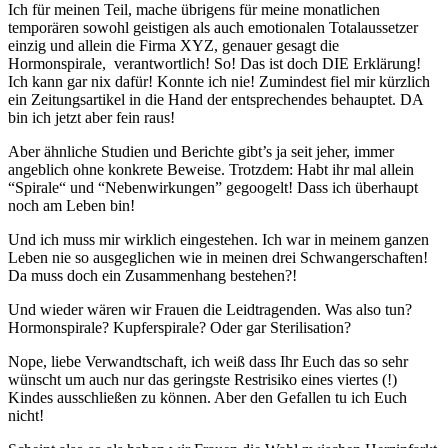
Ich für meinen Teil, mache übrigens für meine monatlichen
temporären sowohl geistigen als auch emotionalen Totalaussetzer
einzig und allein die Firma XYZ, genauer gesagt die
Hormonspirale, verantwortlich! So! Das ist doch DIE Erklärung!
Ich kann gar nix dafür! Konnte ich nie! Zumindest fiel mir kürzlich
ein Zeitungsartikel in die Hand der entsprechendes behauptet. DA
bin ich jetzt aber fein raus!
Aber ähnliche Studien und Berichte gibt’s ja seit jeher, immer
angeblich ohne konkrete Beweise. Trotzdem: Habt ihr mal allein
“Spirale“ und “Nebenwirkungen” gegoogelt! Dass ich überhaupt
noch am Leben bin!
Und ich muss mir wirklich eingestehen. Ich war in meinem ganzen
Leben nie so ausgeglichen wie in meinen drei Schwangerschaften!
Da muss doch ein Zusammenhang bestehen?!
Und wieder wären wir Frauen die Leidtragenden. Was also tun?
Hormonspirale? Kupferspirale? Oder gar Sterilisation?
Nope, liebe Verwandtschaft, ich weiß dass Ihr Euch das so sehr
wünscht um auch nur das geringste Restrisiko eines viertes (!)
Kindes ausschließen zu können. Aber den Gefallen tu ich Euch
nicht!