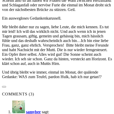
Scheint also so als haben wir Frauen die Wahl zwischen Herzinfarkt
und Schlaganfall oder nervöse Furie die einmal im Monat droht sich
von der nächstbesten Brücke zu stürzen. Geil.
Ein auswegloses Gedankenkarussell.
Mir bleibt daher nur zu sagen, liebe Leute, die mich kennen. Es tut
mir leid! Ich will das wirklich nicht. Und auch wenn ich in jenen
Tagen grausam, giftig, gemeim und gehässig bin, mich hässlich
fühle und das deshalb wahrscheinlich auch bin…Ich bin eine liebe
Frau, ganz, ganz ehrlich. Versprochen! Bitte bleibt meine Freunde
und habt Nachsicht mit der Mutti. Die is nur wieder ferngesteuert.
Ein Opfer ihrer selbst. Alles wird gut! Die Sonne scheint auch
wieder. Ich seh sie schon. Ganz da hinten, versteckt am Horizont. Es
klärt schon auf, auch in Muttis Hirn.
Und übrig bleibt wie immer, einmal im Monat, der quälende
Gedanke: WAS zum Teufel, pardon Hulk, hab ich nur getan!?
COMMENTS (3)
samybee
sagt: