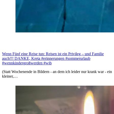
Wenn Fünf eine Reise tun: Reisen ist ein Privileg – und Familie
auch!!! DANKE, Kreta #erinnerungen #sommerurlaub
#wennkindergroßwerden #wib
(Statt Wochenende in Bildern - an dem ich leider nur krank war - ein
kleiner,…