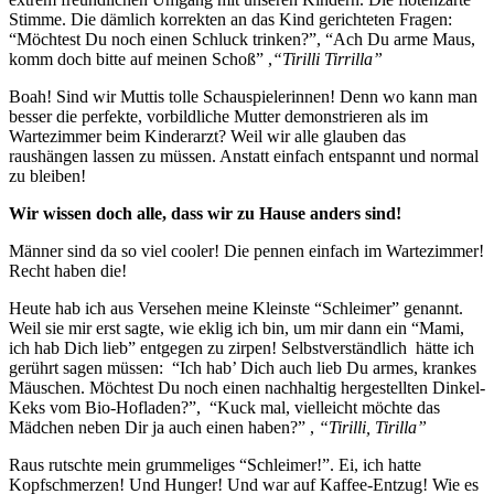
Stimme. Die dämlich korrekten an das Kind gerichteten Fragen:
“Möchtest Du noch einen Schluck trinken?”, “Ach Du arme Maus,
komm doch bitte auf meinen Schoß” ,
“Tirilli Tirrilla”
Boah! Sind wir Muttis tolle Schauspielerinnen! Denn wo kann man
besser die perfekte, vorbildliche Mutter demonstrieren als im
Wartezimmer beim Kinderarzt? Weil wir alle glauben das
raushängen lassen zu müssen. Anstatt einfach entspannt und normal
zu bleiben!
Wir wissen doch alle, dass wir zu Hause anders sind!
Männer sind da so viel cooler! Die pennen einfach im Wartezimmer!
Recht haben die!
Heute hab ich aus Versehen meine Kleinste “Schleimer” genannt.
Weil sie mir erst sagte, wie eklig ich bin, um mir dann ein “Mami,
ich hab Dich lieb” entgegen zu zirpen! Selbstverständlich hätte ich
gerührt sagen müssen: “Ich hab’ Dich auch lieb Du armes, krankes
Mäuschen. Möchtest Du noch einen nachhaltig hergestellten Dinkel-
Keks vom Bio-Hofladen?”, “Kuck mal, vielleicht möchte das
Mädchen neben Dir ja auch einen haben?” ,
“Tirilli, Tirilla”
Raus rutschte mein grummeliges “Schleimer!”. Ei, ich hatte
Kopfschmerzen! Und Hunger! Und war auf Kaffee-Entzug! Wie es