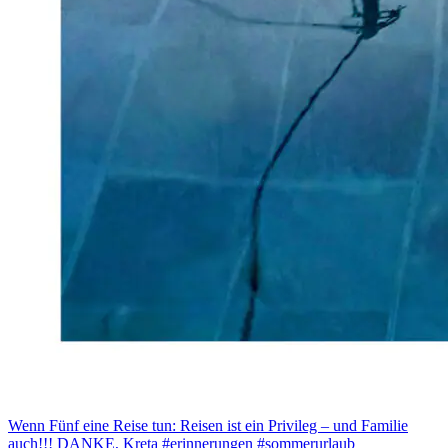
Wenn Fünf eine Reise tun: Reisen ist ein Privileg – und Familie
auch!!! DANKE, Kreta #erinnerungen #sommerurlaub