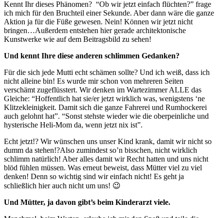
Kennt Ihr dieses Phänomen? “Ob wir jetzt einfach flüchten?” frage
ich mich für den Bruchteil einer Sekunde. Aber dann wäre die ganze
Aktion ja für die Füße gewesen. Nein! Können wir jetzt nicht
bringen…Außerdem entstehen hier gerade architektonische
Kunstwerke wie auf dem Beitragsbild zu sehen!
Und kennt Ihre diese anderen schlimmen Gedanken?
Für die sich jede Mutti echt schämen sollte? Und ich weiß, dass ich
nicht alleine bin! Es wurde mir schon von mehreren Seiten
verschämt zugeflüsstert. Wir denken im Wartezimmer ALLE das
Gleiche: “Hoffentlich hat sie/er jetzt wirklich was, wenigstens ‘ne
Klitzekleinigkeit. Damit sich die ganze Fahrerei und Rumhockerei
auch gelohnt hat”. “Sonst stehste wieder wie die oberpeinliche und
hysterische Heli-Mom da, wenn jetzt nix ist”.
Echt jetzt!? Wir wünschen uns unser Kind krank, damit wir nicht so
dumm da stehen!?Also zumindest so’n bisschen, nicht wirklich
schlimm natürlich! Aber alles damit wir Recht hatten und uns nicht
blöd fühlen müssen. Was erneut beweist, dass Mütter viel zu viel
denken! Denn so wichtig sind wir einfach nicht! Es geht ja
schließlich hier auch nicht um uns! 😉
Und Mütter, ja davon gibt’s beim Kinderarzt viele.