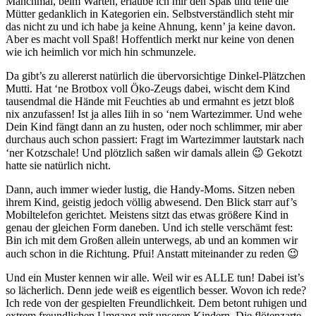
Manchmal, beim Warten, erlaube ich mir den Spaß und teile die
Mütter gedanklich in Kategorien ein. Selbstverständlich steht mir
das nicht zu und ich habe ja keine Ahnung, kenn’ ja keine davon.
Aber es macht voll Spaß! Hoffentlich merkt nur keine von denen
wie ich heimlich vor mich hin schmunzele.
Da gibt’s zu allererst natürlich die übervorsichtige Dinkel-Plätzchen
Mutti. Hat ‘ne Brotbox voll Öko-Zeugs dabei, wischt dem Kind
tausendmal die Hände mit Feuchties ab und ermahnt es jetzt bloß
nix anzufassen! Ist ja alles Iiih in so ‘nem Wartezimmer. Und wehe
Dein Kind fängt dann an zu husten, oder noch schlimmer, mir aber
durchaus auch schon passiert: Fragt im Wartezimmer lautstark nach
‘ner Kotzschale! Und plötzlich saßen wir damals allein 😉 Gekotzt
hatte sie natürlich nicht.
Dann, auch immer wieder lustig, die Handy-Moms. Sitzen neben
ihrem Kind, geistig jedoch völlig abwesend. Den Blick starr auf’s
Mobiltelefon gerichtet. Meistens sitzt das etwas größere Kind in
genau der gleichen Form daneben. Und ich stelle verschämt fest:
Bin ich mit dem Großen allein unterwegs, ab und an kommen wir
auch schon in die Richtung. Pfui! Anstatt miteinander zu reden 😉
Und ein Muster kennen wir alle. Weil wir es ALLE tun! Dabei ist’s
so lächerlich. Denn jede weiß es eigentlich besser. Wovon ich rede?
Ich rede von der gespielten Freundlichkeit. Dem betont ruhigen und
extrem freundlichen Umgang mit unseren Kindern. Die flötenzarte