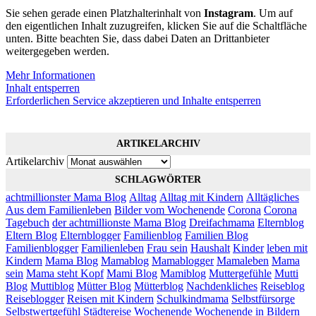
Sie sehen gerade einen Platzhalterinhalt von
Instagram
. Um auf
den eigentlichen Inhalt zuzugreifen, klicken Sie auf die Schaltfläche
unten. Bitte beachten Sie, dass dabei Daten an Drittanbieter
weitergegeben werden.
Mehr Informationen
Inhalt entsperren
Erforderlichen Service akzeptieren und Inhalte entsperren
ARTIKELARCHIV
Artikelarchiv
SCHLAGWÖRTER
achtmillionster Mama Blog
Alltag
Alltag mit Kindern
Alltägliches
Aus dem Familienleben
Bilder vom Wochenende
Corona
Corona
Tagebuch
der achtmillionste Mama Blog
Dreifachmama
Elternblog
Eltern Blog
Elternblogger
Familienblog
Familien Blog
Familienblogger
Familienleben
Frau sein
Haushalt
Kinder
leben mit
Kindern
Mama Blog
Mamablog
Mamablogger
Mamaleben
Mama
sein
Mama steht Kopf
Mami Blog
Mamiblog
Muttergefühle
Mutti
Blog
Muttiblog
Mütter Blog
Mütterblog
Nachdenkliches
Reiseblog
Reiseblogger
Reisen mit Kindern
Schulkindmama
Selbstfürsorge
Selbstwertgefühl
Städtereise
Wochenende
Wochenende in Bildern