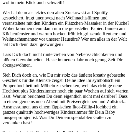
wohin mein Blick auch schweift!
Wer hat denn als letztes den alten Zuckowski auf Spotify
gespeichert, fragt unentwegt nach Weihnachtsfilmen und
veranstaltete mit den Kindern ein Plätzchen-Massaker in der Küche?
Woher kommen denn dann nun die gebastelten Papier-Tannen am
Küchenfenster und warum hocken fröhlich grinsende Rentiere und
Weihnachtsmänner vor unserer Haustüre? Wer um alles in der Welt
hat Dich denn dazu gezwungen?
Lass Dich doch nicht runterziehen von Nebensächlichkeiten und
blöden Gewohnheiten. Haste im neuen Jahr noch genug Zeit Dir
abzugewöhnen.
Sieh Dich doch an, wie Du mir stolz das äußerst kreativ gebastelte
Geschenk für die Kleinste zeigst. Deine Idee ihr symbolisch ein
Puppenhochbett mit Möbeln zu schenken, weil das richtige neue
Hochbett plus Kinderzimmer noch ein paar Wochen auf sich warten
lässt. Warum berichtest Du denn eigentlich nicht mal darüber? Dass
in einem gemeinsamen Abend mit Preisvergleichen und Zollstock-
Ausmessungen aus einem läppischen Ikea-Billig-Hochbett ein
ganzes qualitativ hochwertiges Kinderzimmer für Dein Baby
rausgesprungen ist. Was Du Deinem spendablen Gatten zu
verdanken hast!