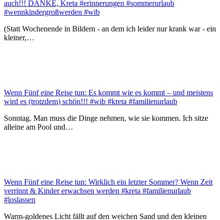
auch!!! DANKE, Kreta #erinnerungen #sommerurlaub
#wennkindergroßwerden #wib
(Statt Wochenende in Bildern - an dem ich leider nur krank war - ein
kleiner,…
Wenn Fünf eine Reise tun: Es kommt wie es kommt – und meistens
wird es (trotzdem) schön!!! #wib #kreta #familienurlaub
Sonntag. Man muss die Dinge nehmen, wie sie kommen. Ich sitze
alleine am Pool und…
Wenn Fünf eine Reise tun: Wirklich ein letzter Sommer? Wenn Zeit
verrinnt & Kinder erwachsen werden #kreta #familienurlaub
#loslassen
Warm-goldenes Licht fällt auf den weichen Sand und den kleinen