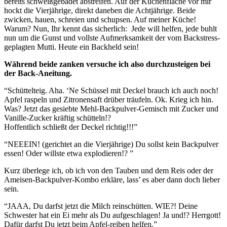
bereits schweißgebadet abstreifen. Auf der Küchenfläche vor mir
hockt die Vierjährige, direkt daneben die Achtjährige. Beide
zwicken, hauen, schreien und schupsen. Auf meiner Küche!
Warum? Nun, Ihr kennt das sicherlich: Jede will helfen, jede buhlt
nun um die Gunst und vollste Aufmerksamkeit der vom Backstress-
geplagten Mutti. Heute ein Backheld sein!
Während beide zanken versuche ich also durchzusteigen bei
der Back-Aneitung.
“Schüttelteig. Aha. ‘Ne Schüssel mit Deckel brauch ich auch noch!
Apfel raspeln und Zitronensaft drüber träufeln. Ok. Krieg ich hin.
Was? Jetzt das gesiebte Mehl-Backpulver-Gemisch mit Zucker und
Vanille-Zucker kräftig schütteln!?
Hoffentlich schließt der Deckel richtig!!!”
“NEEEIN! (gerichtet an die Vierjährige) Du sollst kein Backpulver
essen! Oder willste etwa explodieren!? ”
Kurz überlege ich, ob ich von den Tauben und dem Reis oder der
Ameisen-Backpulver-Kombo erkläre, lass’ es aber dann doch lieber
sein.
“JAAA, Du darfst jetzt die Milch reinschütten. WIE?! Deine
Schwester hat ein Ei mehr als Du aufgeschlagen! Ja und!? Herrgott!
Dafür darfst Du jetzt beim Apfel-reiben helfen.”