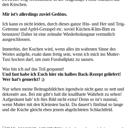
den Kirschen.
Mir ist’s allerdings zuviel Gedöns.
Ich kann es nicht leiden, durch dieses ganze Hin- und Her und Teig-
Getrenne und Apfel-Geraspel etc. soviel Küchen-Klim-Bim zu
benutzen! Daher ist eine zeitnahe Wiederholungstat vermutlich
ausgeschlossen.
Immerhin, der Kuchen wird, wenn alles im wahrsten Sinne des
Wortes aufgeht, exakt dann fertig sein, wenn ich mich ins Mutter-
Taxi hocken darf, um zum Fussballplatz zu sausen.
Was bin ich auf das Teil gespannt!
Und fast habe ich Euch hier ein halbes Back-Rezept geliefert!
Wer hat’s gemerkt? ;
)
Nur sehen meine Beitragsbildchen irgendwie nicht ganz so nett und
dekorativ aus. Bei mir gibt’s halt die knallharte Wahrheit zu sehen!
Aufgeräumt hab’ ich fürs Bild nicht extra! Denn so ist’s nunmal,
wenn Mutter mit den Kleinsten backt. Da dauert’s fünfmal so lange
und die Küche gleicht eben jenem abgelichteten Schlachtfeld.