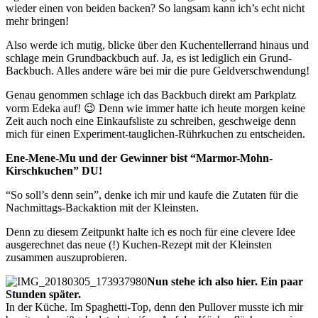
wieder einen von beiden backen? So langsam kann ich’s echt nicht
mehr bringen!
Also werde ich mutig, blicke über den Kuchentellerrand hinaus und
schlage mein Grundbackbuch auf. Ja, es ist lediglich ein Grund-
Backbuch. Alles andere wäre bei mir die pure Geldverschwendung!
Genau genommen schlage ich das Backbuch direkt am Parkplatz
vorm Edeka auf! 😉 Denn wie immer hatte ich heute morgen keine
Zeit auch noch eine Einkaufsliste zu schreiben, geschweige denn
mich für einen Experiment-tauglichen-Rührkuchen zu entscheiden.
Ene-Mene-Mu und der Gewinner bist “Marmor-Mohn-
Kirschkuchen” DU!
“So soll’s denn sein”, denke ich mir und kaufe die Zutaten für die
Nachmittags-Backaktion mit der Kleinsten.
Denn zu diesem Zeitpunkt halte ich es noch für eine clevere Idee
ausgerechnet das neue (!) Kuchen-Rezept mit der Kleinsten
zusammen auszuprobieren.
Nun stehe ich also hier. Ein paar
Stunden später.
In der Küche. Im Spaghetti-Top, denn den Pullover musste ich mir