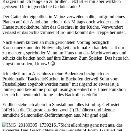
Kragen und ich fange an zu brüllen. Jetzt ist er mir aber wirklich
gerissen! Der teigverklebte Geduldsfaden!
Der Gatte, der eigentlich in Mainz verweilen sollte, aufgrund eines
Platten auf der Autobahn jedoch des Mittags doch wieder nach
Hause zurückkehrte, hört das Geschrei in der Küche. Verwundert
verlässt er das Schlafzimmer-Büro und kommt die Treppe herunter.
Nach einem kurzen an mich gerichteten Vortrag bezüglich
Konsequenz und der Notwendigkeit auch mal zu handeln statt nur
zu meckern, spricht der Mann im Haus nun das Machtwort aus und
schickt die beiden hoch auf ihre Zimmer. Zum Spielen. Das hätte ich
längst tun sollen, I know! 😉
Ich teile ihm im Anschluss meine Bedenken bezüglich der
Problematik “Backzeit/Kuchen in Backofen derweil Sohn vom
Fussballplatz abgeholt werden muss” mit (irgend so etwas ist ja
immer) und bekomme prompt lösungsorientiert die Timer-Funktion -
der ich bis heute nicht traue – des Backofens erklärt.
Endlich stehe ich allein im Saustall und alles ist ruhig. Gefrustet
löffel ich die Teigreste aus den zwei (!) Behältern und blende
sämtliche Salmonellen-Befürchtungen aus. Mir grad egal!
Sieht allerdings ganz nett aus, das
zweierlei Teig-Geschichtete in der Gugelhupf-Form. Garniert mit