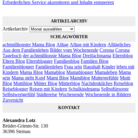
Erforderlichen Service akzeptieren und Inhalte entsperren
ARTIKELARCHIV
Artikelarchiv
SCHLAGWÖRTER
achtmillionster Mama Blog
Alltag
Alltag mit Kindern
Alltägliches
Aus dem Familienleben
Bilder vom Wochenende
Corona
Corona
Tagebuch
der achtmillionste Mama Blog
Dreifachmama
Elternblog
Eltern Blog
Elternblogger
Familienblog
Familien Blog
Familienblogger
Familienleben
Frau sein
Haushalt
Kinder
leben mit
Kindern
Mama Blog
Mamablog
Mamablogger
Mamaleben
Mama
sein
Mama steht Kopf
Mami Blog
Mamiblog
Muttergefühle
Mutti
Blog
Muttiblog
Mütter Blog
Mütterblog
Nachdenkliches
Reiseblog
Reiseblogger
Reisen mit Kindern
Schulkindmama
Selbstfürsorge
Selbstwertgefühl
Städtereise
Wochenende
Wochenende in Bildern
Zuversicht
KONTAKT
Alexandra Lotz
Brüder-Grimm-Str. 130
36396 Steinau