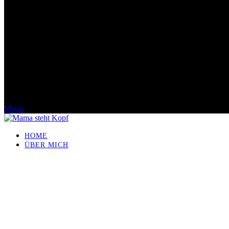
Menü
HOME
ÜBER MICH